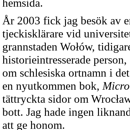
hemsida.
År 2003 fick jag besök av 
tjeckisklärare vid universit
grannstaden Wołów, tidiga
historieintresserade person
om schlesiska ortnamn i det
en nyutkommen bok,
Micr
tättryckta sidor om Wrocław,
bott. Jag hade ingen likna
att ge honom.