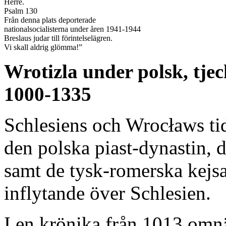
Herre.
Psalm 130
Från denna plats deporterade
nationalsocialisterna under åren 1941-1944
Breslaus judar till förintelselägren.
Vi skall aldrig glömma!”
Wrotizla under polsk, tje
1000-1335
Schlesiens och Wrocławs tid
den polska piast-dynastin, 
samt de tysk-romerska kejs
inflytande över Schlesien.
I en krönika från 1013 omn