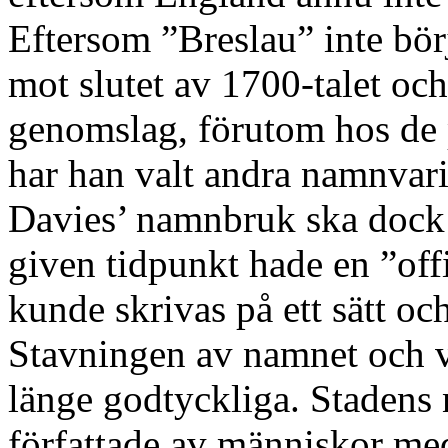
Eftersom ”Breslau” inte bö
mot slutet av 1700-talet oc
genomslag, förutom hos de p
har han valt andra namnvari
Davies’ namnbruk ska dock i
given tidpunkt hade en ”off
kunde skrivas på ett sätt oc
Stavningen av namnet och v
länge godtyckliga. Stadens 
författade av människor me