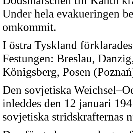
Dödsmarschen till Kanth kr
Under hela evakueringen be
omkommit.
I östra Tyskland förklarades 
Festungen: Breslau, Danzig,
Königsberg, Posen (Poznań)
Den sovjetiska Weichsel–Od
inleddes den 12 januari 19
sovjetiska stridskrafternas 