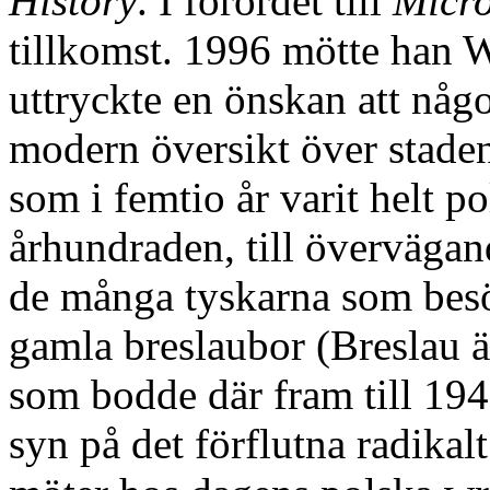
History
. I förordet till
Micr
tillkomst. 1996 mötte han 
uttryckte en önskan att någ
modern översikt över staden
som i femtio år varit helt p
århundraden, till övervägan
de många tyskarna som bes
gamla breslaubor (Breslau ä
som bodde där fram till 194
syn på det förflutna radikal