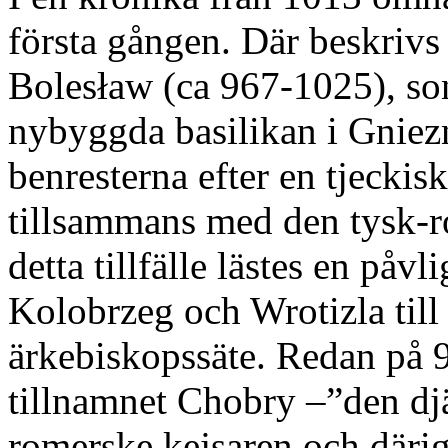
första gången. Där beskrivs
Bolesław (ca 967-1025), son
nybyggda basilikan i Gniez
benresterna efter en tjeckis
tillsammans med den tysk-ro
detta tillfälle lästes en på
Kolobrzeg och Wrotizla till
ärkebiskopssäte. Redan på 
tillnamnet Chobry –”den djä
romerske kejsaren och därig