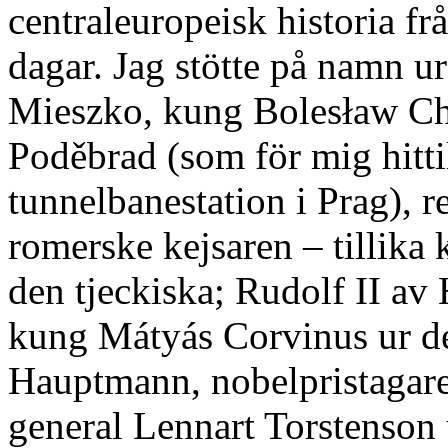
centraleuropeisk historia frå
dagar. Jag stötte på namn u
Mieszko, kung Bolesław Cho
Poděbrad (som för mig hittil
tunnelbanestation i Prag), 
romerske kejsaren – tillik
den tjeckiska; Rudolf II av
kung Mátyás Corvinus ur d
Hauptmann, nobelpristagare i
general Lennart Torstenson