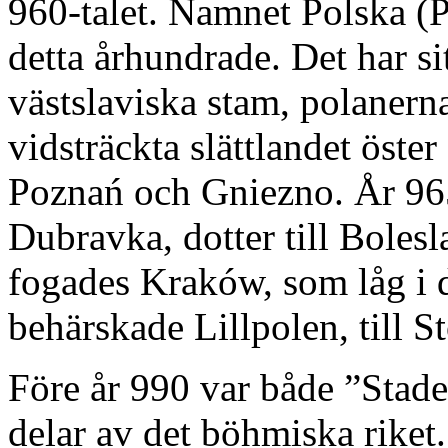
960-talet. Namnet Polska (
detta århundrade. Det har s
västslaviska stam, polanern
vidsträckta slättlandet ös
Poznań och Gniezno. År 96
Dubravka, dotter till Bole
fogades Kraków, som låg i de
behärskade Lillpolen, till S
Före år 990 var både ”Sta
delar av det böhmiska riket