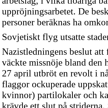
arbetslag, i vilka tioåriga b
uppröjningsarbetet. De besk
personer beräknas ha omko
Sovjetiskt flyg utsatte sta
Nazistledningens beslut att f
väckte missnöje bland den 
27 april utbröt en revolt i 
flaggor ockuperade uppskatt
kvinnor) partilokaler och ka
krävde ett slut på striderna