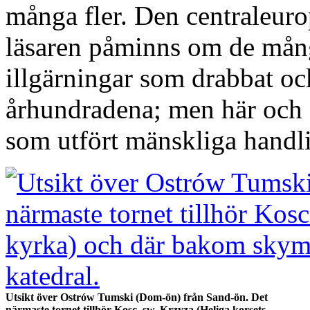
många fler. Den centraleuro
läsaren påminns om de mång
illgärningar som drabbat 
århundradena; men här och 
som utfört mänskliga handlin
Utsikt över Ostrów Tumski (Dom-ön) från Sand-ön. Det
närmaste tornet tillhör Kosc. sw. Krzyza (Heliga korsets