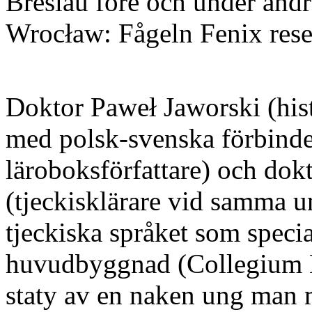
Breslau före och under andr
Wrocław: Fågeln Fenix rese
Doktor Paweł Jaworski (hist
med polsk-svenska förbindel
läroboksförfattare) och dok
(tjeckisklärare vid samma un
tjeckiska språket som specia
huvudbyggnad (Collegium 
staty av en naken ung man 