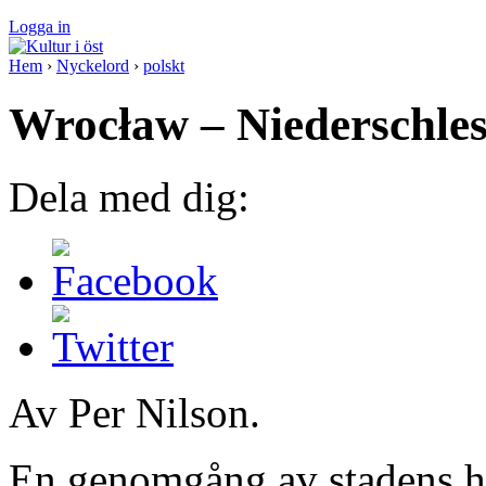
Logga in
Hem
›
Nyckelord
›
polskt
Wrocław – Niederschles
Dela med dig:
Av Per Nilson.
En genomgång av stadens hi