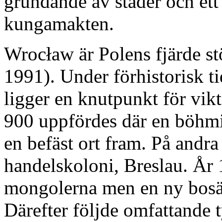
grundande av städer och et
kungamakten.
Wrocław är Polens fjärde st
1991). Under förhistorisk ti
ligger en knutpunkt för vik
900 uppfördes där en böhmi
en befäst ort fram. På andr
handelskoloni, Breslau. År
mongolerna men en ny bosät
Därefter följde omfattande 