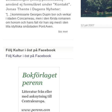
använd ej formuläret under "Kontakt".
Jonas Thente i Dagens Nyheter:
"[…] kommissarie Georges Dupin bor och verkar
i staden Concarneau, men i den första romanen
om honom och hans fall rör han sig mest i den
12 juli 2007
lilla idylliska småstaden Pont Aven.
läs mer
Följ Kultur i öst på Facebook
Följ Kultur i öst på Facebook