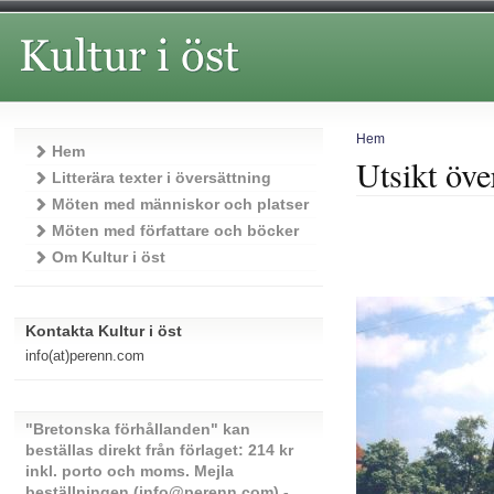
Hem
Hem
Utsikt öv
Litterära texter i översättning
Möten med människor och platser
Möten med författare och böcker
Om Kultur i öst
Kontakta Kultur i öst
info(at)perenn.com
"Bretonska förhållanden" kan
beställas direkt från förlaget: 214 kr
inkl. porto och moms. Mejla
beställningen (info@perenn.com) -