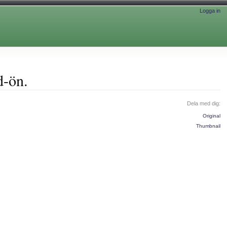
Logga in
d-ön.
Dela med dig:
Original
Thumbnail