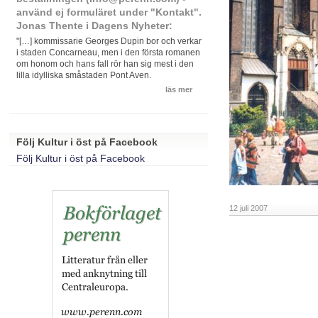
använd ej formuläret under "Kontakt".
Jonas Thente i Dagens Nyheter:
"[…] kommissarie Georges Dupin bor och verkar
i staden Concarneau, men i den första romanen
om honom och hans fall rör han sig mest i den
lilla idylliska småstaden Pont Aven.
läs mer
Följ Kultur i öst på Facebook
Följ Kultur i öst på Facebook
12 juli 2007