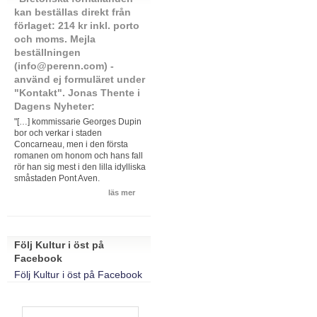
kan beställas direkt från
förlaget: 214 kr inkl. porto
och moms. Mejla
beställningen
(info@perenn.com) -
använd ej formuläret under
"Kontakt". Jonas Thente i
Dagens Nyheter:
"[…] kommissarie Georges Dupin
bor och verkar i staden
Concarneau, men i den första
romanen om honom och hans fall
rör han sig mest i den lilla idylliska
småstaden Pont Aven.
läs mer
Följ Kultur i öst på
Facebook
Följ Kultur i öst på Facebook