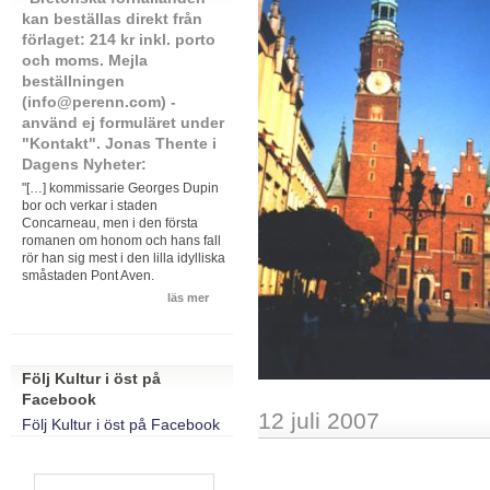
kan beställas direkt från
förlaget: 214 kr inkl. porto
och moms. Mejla
beställningen
(info@perenn.com) -
använd ej formuläret under
"Kontakt". Jonas Thente i
Dagens Nyheter:
"[…] kommissarie Georges Dupin
bor och verkar i staden
Concarneau, men i den första
romanen om honom och hans fall
rör han sig mest i den lilla idylliska
småstaden Pont Aven.
läs mer
Följ Kultur i öst på
Facebook
12 juli 2007
Följ Kultur i öst på Facebook