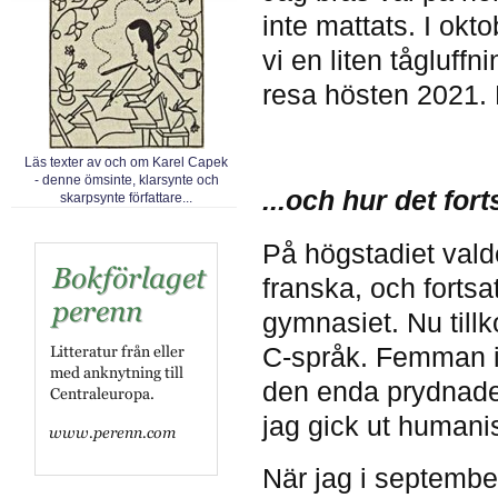
inte mattats. I okt
vi en liten tågluff
resa hösten 2021. 
Läs texter av och om Karel Capek
- denne ömsinte, klarsynte och
...och hur det fort
skarpsynte författare...
På högstadiet valde
franska, och fortsa
gymnasiet. Nu till
C-språk. Femman i
den enda prydnaden
jag gick ut humanis
När jag i septembe