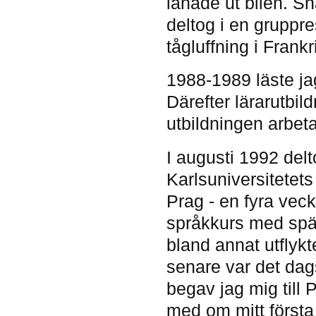
lånade ut bilen. S
deltog i en gruppre
tågluffning i Frankr
1988-1989 läste jag
Därefter lärarutbil
utbildningen arbeta
I augusti 1992 delt
Karlsuniversitetet
Prag - en fyra veck
språkkurs med spä
bland annat utflykte
senare var det dag
begav jag mig till P
med om mitt första