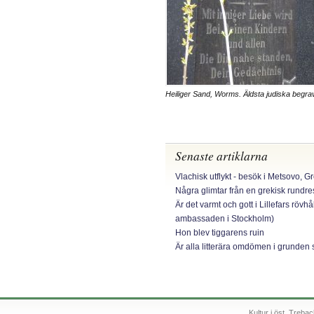
Heiliger Sand, Worms. Äldsta judiska begra
Senaste artiklarna
Vlachisk utflykt - besök i Metsovo, G
Några glimtar från en grekisk rundr
Är det varmt och gott i Lillefars rövhå
ambassaden i Stockholm)
Hon blev tiggarens ruin
Är alla litterära omdömen i grunden 
Kultur i öst, Treb