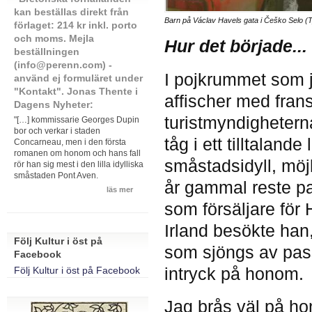
kan beställas direkt från
Barn på Václav Havels gata i Češko Selo (T
förlaget: 214 kr inkl. porto
och moms. Mejla
Hur det började...
beställningen
(info@perenn.com) -
I pojkrummet som 
använd ej formuläret under
"Kontakt". Jonas Thente i
affischer med fran
Dagens Nyheter:
turistmyndighetern
"[…] kommissarie Georges Dupin
bor och verkar i staden
tåg i ett tilltala
Concarneau, men i den första
romanen om honom och hans fall
småstadsidyll, möjl
rör han sig mest i den lilla idylliska
småstaden Pont Aven.
år gammal reste p
läs mer
som försäljare för
Irland besökte ha
Följ Kultur i öst på
som sjöngs av pass
Facebook
intryck på honom.
Följ Kultur i öst på Facebook
Jag brås väl på ho