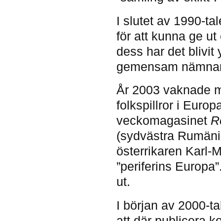
I slutet av 1990-tal
för att kunna ge u
dess har det blivi
gemensam nämnare.
År 2003 vaknade mit
folkspillror i Europ
veckomagasinet
R
(sydvästra Rumäni
österrikaren Karl
”periferins Europa”
ut.
I början av 2000-ta
att där publicera ko