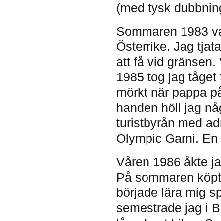
(med tysk dubbning
Sommaren 1983 var 
Österrike. Jag tjata
att få vid gränsen. 
1985 tog jag tåget 
mörkt när pappa på
handen höll jag nå
turistbyrån med ad
Olympic Garni. En
Våren 1986 åkte ja
På sommaren köpte
började lära mig 
semestrade jag i 