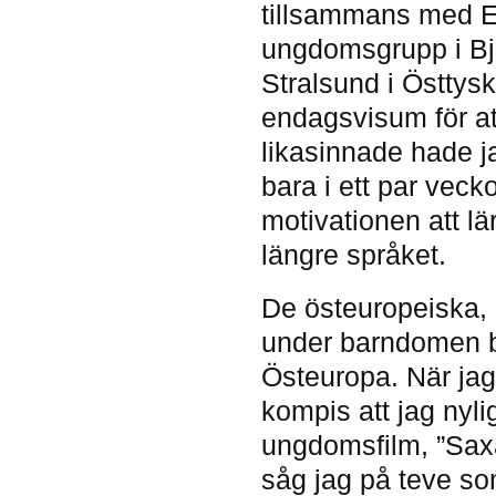
tillsammans med 
ungdomsgrupp i Bjä
Stralsund i Östtys
endagsvisum för att
likasinnade hade ja
bara i ett par vec
motivationen att lä
längre språket.
De östeuropeiska, o
under barndomen bi
Östeuropa. När jag
kompis att jag nyl
ungdomsfilm, ”Saxa
såg jag på teve som