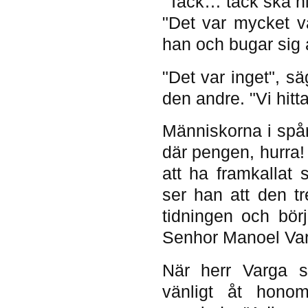
"Tack… tack ska ni
"Det var mycket vä
han och bugar sig ar
"Det var inget", sä
den andre. "Vi hitta
Människorna i spårv
där pengen, hurra!
att ha framkallat
ser han att den tr
tidningen och bör
Senhor Manoel Var
När herr Varga s
vänligt åt honom