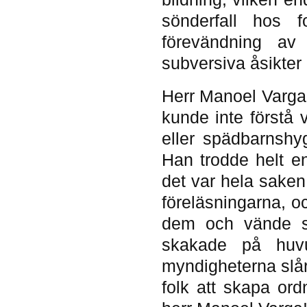
sönderfall hos f
förevändning av 
subversiva åsikter
Herr Manoel Varga
kunde inte förstå
eller spädbarnshyg
Han trodde helt en
det var hela sake
föreläsningarna, oc
dem och vände s
skakade på huvu
myndigheterna slår
folk att skapa or