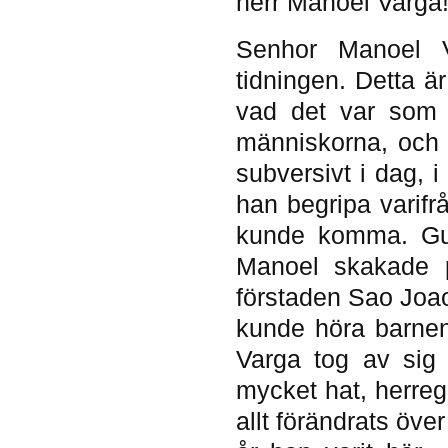
herr Manoel Varga!
Senhor Manoel V
tidningen. Detta ä
vad det var som s
människorna, och 
subversivt i dag,
han begripa varifr
kunde komma. Gu
Manoel skakade 
förstaden Sao Joao
kunde höra barnen
Varga tog av sig
mycket hat, herreg
allt förändrats öv