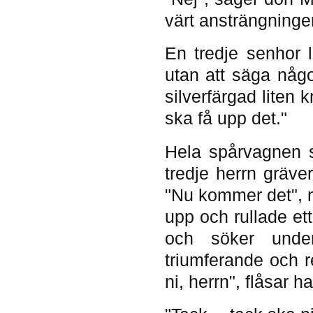
värt ansträngninge
En tredje senhor l
utan att säga någo
silverfärgad liten 
ska få upp det."
Hela spårvagnen s
tredje herrn gräve
"Nu kommer det", 
upp och rullade et
och söker unde
triumferande och r
ni, herrn", flåsar 