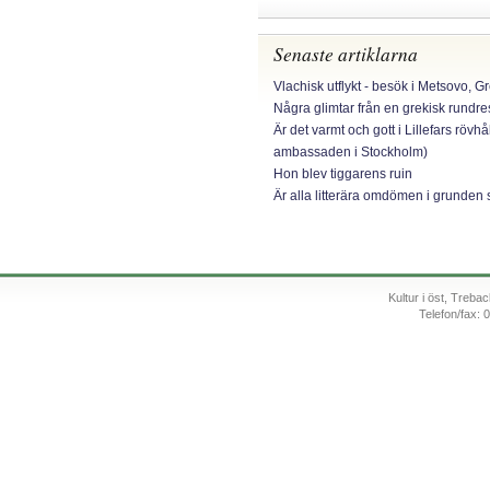
Senaste artiklarna
Vlachisk utflykt - besök i Metsovo, G
Några glimtar från en grekisk rundr
Är det varmt och gott i Lillefars rövhå
ambassaden i Stockholm)
Hon blev tiggarens ruin
Är alla litterära omdömen i grunden 
Kultur i öst, Treb
Telefon/fax: 