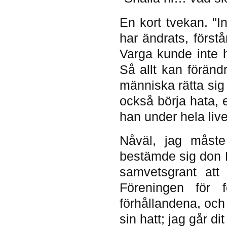
En kort tvekan. "I
har ändrats, förstå
Varga kunde inte h
Så allt kan föränd
människa rätta si
också börja hata, e
han under hela livet
Nåväl, jag måste 
bestämde sig don M
samvetsgrant att
Föreningen för 
förhållandena, och
sin hatt; jag går d