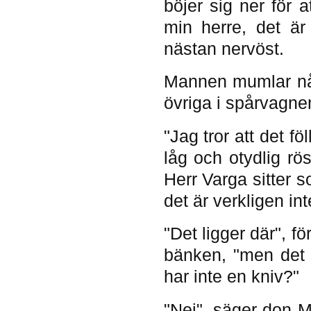
böjer sig ner för 
min herre, det är
nästan nervöst.
Mannen mumlar någ
övriga i spårvagne
"Jag tror att det f
låg och otydlig rö
Herr Varga sitter 
det är verkligen in
"Det ligger där",
bänken, "men det h
har inte en kniv?"
"Nej", säger don M