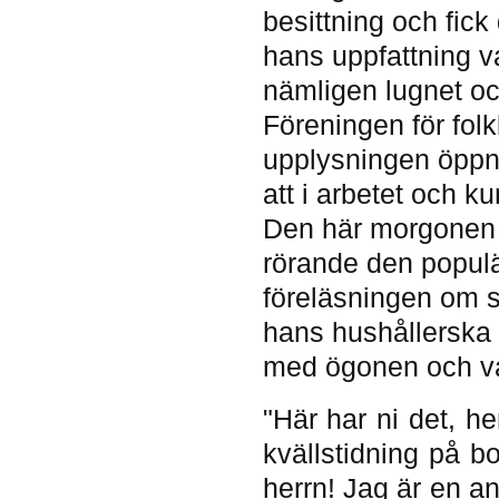
besittning och fick
hans uppfattning v
nämligen lugnet och
Föreningen för folk
upplysningen öppnar
att i arbetet och k
Den här morgonen 
rörande den popul
föreläsningen om s
hans hushållerska 
med ögonen och var
"Här har ni det, h
kvällstidning på b
herrn! Jag är en a