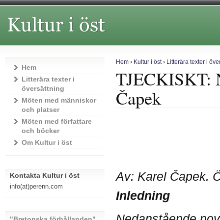
Hem
›
Kultur i öst
›
Litterära texter i öve
Hem
TJECKISKT: No
Litterära texter i
översättning
Čapek
Möten med människor
och platser
Möten med författare
och böcker
Om Kultur i öst
Av: Karel Čapek. Ö
Kontakta Kultur i öst
info(at)perenn.com
Inledning
Nedanstående novel
"Bretonska förhållanden"