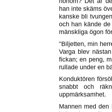
honom? Det är den
han inte skäms över
kanske bli tvungen
och han kände de 
mänskliga ögon fö
"Biljetten, min her
Varga blev nästan
fickan; en peng, m
rullade under en b
Konduktören försök
snabbt och räkn
uppmärksamhet.
Mannen med den bi