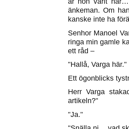
år hon varit här…
änkeman. Om hans 
kanske inte ha för
Senhor Manoel Var
ringa min gamle k
ett råd –
"Hallå, Varga här."
Ett ögonblicks tyst
Herr Varga staka
artikeln?"
"Ja."
"Snälla ni… vad sk