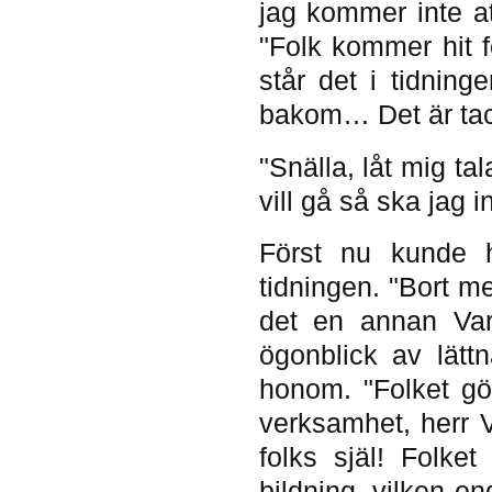
jag kommer inte at
"Folk kommer hit f
står det i tidni
bakom… Det är tack
"Snälla, låt mig t
vill gå så ska jag i
Först nu kunde 
tidningen. "Bort 
det en annan Var
ögonblick av lätt
honom. "Folket gö
verksamhet, herr Va
folks själ! Folke
bildning, vilken en