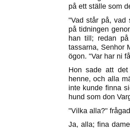
på ett ställe som de
"Vad står på, vad 
på tidningen geno
han till; redan p
tassarna, Senhor M
ögon. "Var har ni f
Hon sade att det 
henne, och alla m
inte kunde finna s
hund som don Varga
"Vilka alla?" fråga
Ja, alla; fina dam