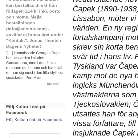
kan beställas direkt från
Čapek (1890-1938). 
förlaget: 214 kr inkl. porto
Lissabon, möter vi
och moms. Mejla
beställningen
världen. En ny reg
(info@perenn.com) -
använd ej formuläret under
förtalskampanj mot
"Kontakt". Jonas Thente i
skrev sin korta ber
Dagens Nyheter:
"[…] kommissarie Georges Dupin
svår tid i hans liv
bor och verkar i staden
Concarneau, men i den första
Tyskland var Čapek
romanen om honom och hans fall
rör han sig mest i den lilla idylliska
kamp mot de nya he
småstaden Pont Aven.
ingicks Münchenö
läs mer
västmakterna som Č
Tjeckoslovakien; 
Följ Kultur i öst på
utsattes han för a
Facebook
Följ Kultur i öst på Facebook
vissa författare, t
insjuknade Čapek 