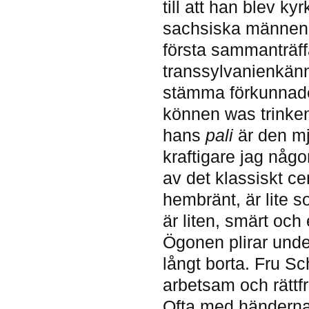
till att han blev ky
sachsiska männen i
första sammanträf
transsylvanienkänn
stämma förkunnade 
können was trinken!”
hans
pali
är den m
kraftigare jag någ
av det klassiskt ce
hembränt, är lite 
är liten, smärt och
Ögonen plirar underf
långt borta. Fru Sc
arbetsam och rättf
Ofta med händerna 