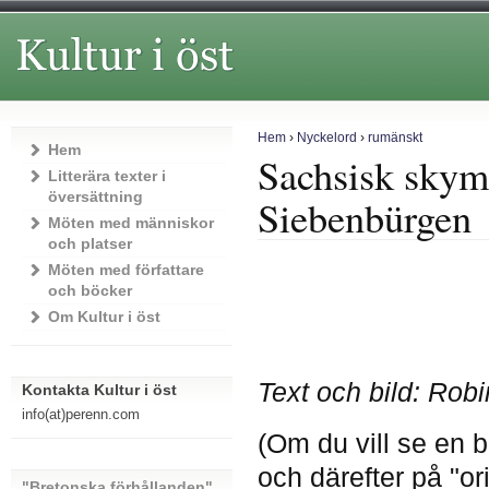
Hem
›
Nyckelord
›
rumänskt
Hem
Sachsisk skymn
Litterära texter i
översättning
Siebenbürgen
Möten med människor
och platser
Möten med författare
och böcker
Om Kultur i öst
Text och bild: Rob
Kontakta Kultur i öst
info(at)perenn.com
(Om du vill se en bi
och därefter på "ori
"Bretonska förhållanden"