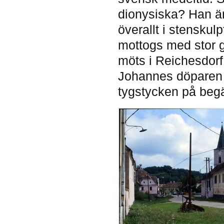
dionysiska? Han är 
överallt i stenskul
mottogs med stor g
möts i Reichesdorf;
Johannes döparen s
tygstycken på begä