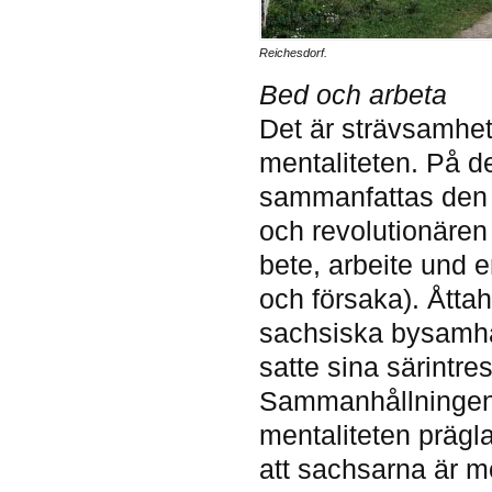
Reichesdorf.
Bed och arbeta
Det är strävsamhet
mentaliteten. På 
sammanfattas den m
och revolutionären
bete, arbeite und e
och försaka). Åttah
sachsiska bysamhäll
satte sina särintre
Sammanhållningen v
mentaliteten prägl
att sachsarna är me