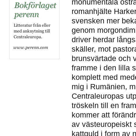
monumentala östra 
romanhjälte Harker 
svensken mer beka
genom morgondimma
driver herdar långs
skäller, mot pastor
brunsvärtade och vi
framme i den lilla 
komplett med mede
mig i Rumänien, men
Centraleuropas utp
tröskeln till en fr
kommer att förändr
av västeuropeiskt s
kattguld i form av 