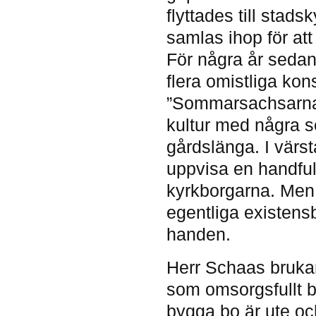
flyttades till stad
samlas ihop för at
För några år sedan 
flera omistliga kon
”Sommarsachsarna”
kultur med några s
gårdslänga. I värs
uppvisa en handful
kyrkborgarna. Men
egentliga existens
handen.
Herr Schaas brukar
som omsorgsfullt by
bygga bo är ute oc