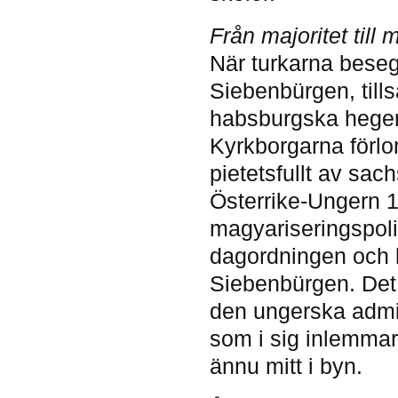
Från majoritet till m
När turkarna beseg
Siebenbürgen, till
habsburgska hegem
Kyrkborgarna förlo
pietetsfullt av s
Österrike-Ungern 
magyariseringspoli
dagordningen och 
Siebenbürgen. Det
den ungerska admin
som i sig inlemmar 
ännu mitt i byn.