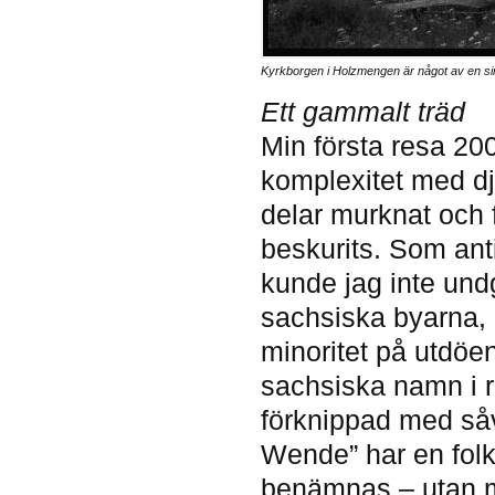
Kyrkborgen i Holzmengen är något av en sin
Ett gammalt träd
Min första resa 200
komplexitet med dju
delar murknat och f
beskurits. Som ant
kunde jag inte und
sachsiska byarna, 
minoritet på utdöen
sachsiska namn i r
förknippad med såv
Wende” har en folk
benämnas – utan m