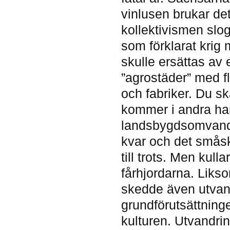
vinlusen brukar de
kollektivismen slo
som förklarat krig
skulle ersättas av 
”agrostäder” med f
och fabriker. Du sk
kommer i andra ha
landsbygdsomvandli
kvar och det småsk
till trots. Men kul
fårhjordarna. Likso
skedde även utvand
grundförutsättnin
kulturen. Utvandri