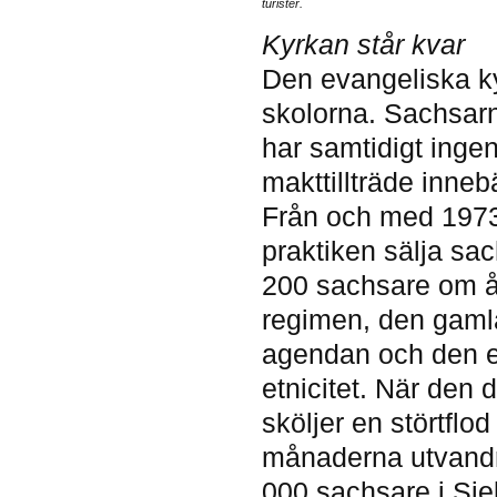
turister.
Kyrkan står kvar
Den evangeliska ky
skolorna. Sachsarn
har samtidigt inge
makttillträde inneb
Från och med 1973 
praktiken sälja sac
200 sachsare om å
regimen, den gamla
agendan och den ek
etnicitet. När den 
sköljer en störtflo
månaderna utvandr
000 sachsare i Sie