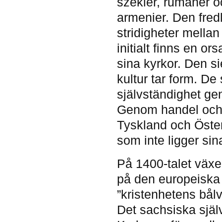
szekler, rumäner o
armenier. Den fredl
stridigheter mellan
initialt finns en o
sina kyrkor. Den s
kultur tar form. De
självständighet ge
Genom handel och k
Tyskland och Öster
som inte ligger sina
På 1400-talet växer
på den europeiska 
”kristenhetens bålv
Det sachsiska själv