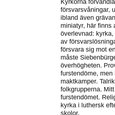
Kyrkorna förvandla
försvarsvåningar, 
ibland även grävan
miniatyr, här finns
överlevnad: kyrka,
av försvarslösningar
försvara sig mot e
måste Siebenbürge
överhögheten. Prov
furstendöme, men h
maktkamper. Talrika
folkgrupperna. Mitt 
furstendömet. Reli
kyrka i luthersk ef
skolor.