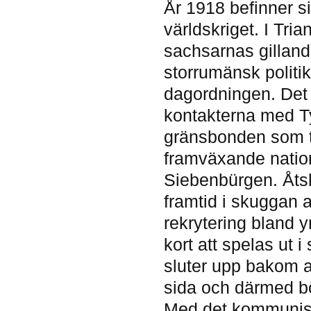
År 1918 befinner s
världskriget. I Tri
sachsarnas gilland
storrumänsk politik
dagordningen. Det f
kontakterna med Ty
gränsbonden som ty
framväxande nation
Siebenbürgen. Åtsk
framtid i skuggan a
rekrytering bland y
kort att spelas ut
sluter upp bakom a
sida och därmed b
Med det kommunist