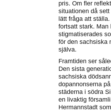
pris. Om fler refle
situationen då set
lätt fråga att ställ
fortsatt stark. Man
stigmatiserades so
för den sachsiska m
själva.
Framtiden ser såle
Den sista generatio
sachsiska dödsanno
dopannonserna på 
städerna i södra S
en livaktig försam
Hermannstadt som 