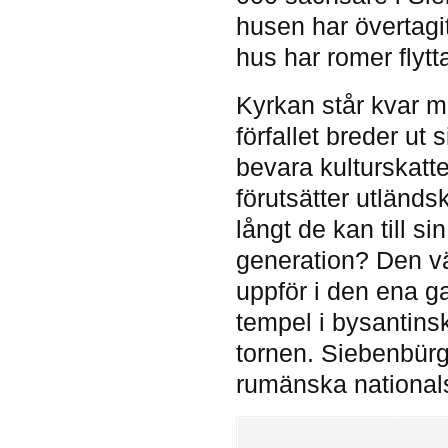
husen har övertagi
hus har romer flytta
Kyrkan står kvar m
förfallet breder ut
bevara kulturskatt
förutsätter utländs
långt de kan till 
generation? Den v
uppför i den ena g
tempel i bysantins
tornen. Siebenbürgen
rumänska nationals