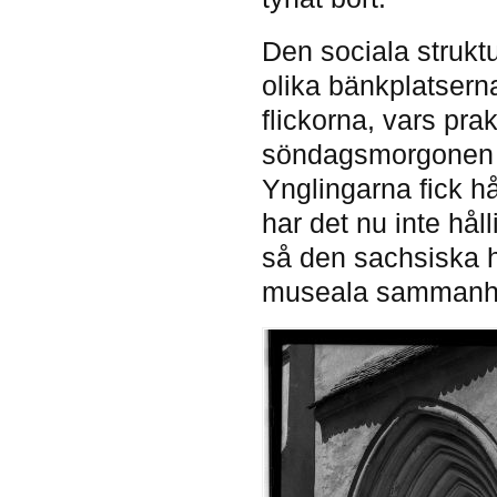
Den sociala struk
olika bänkplatserna
flickorna, vars pra
söndagsmorgonen a
Ynglingarna fick h
har det nu inte hål
så den sachsiska h
museala sammanh