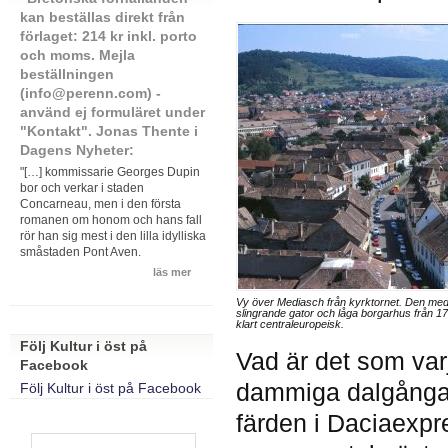
kan beställas direkt från
förlaget: 214 kr inkl. porto
och moms. Mejla
beställningen
(info@perenn.com) -
använd ej formuläret under
"Kontakt". Jonas Thente i
Dagens Nyheter:
"[…] kommissarie Georges Dupin
bor och verkar i staden
Concarneau, men i den första
romanen om honom och hans fall
rör han sig mest i den lilla idylliska
småstaden Pont Aven.
läs mer
Vy över Mediasch från kyrktornet. Den mede
slingrande gator och låga borgarhus från 1
klart centraleuropeisk.
Följ Kultur i öst på
Vad är det som varj
Facebook
dammiga dalgångar
Följ Kultur i öst på Facebook
färden i Daciaexp