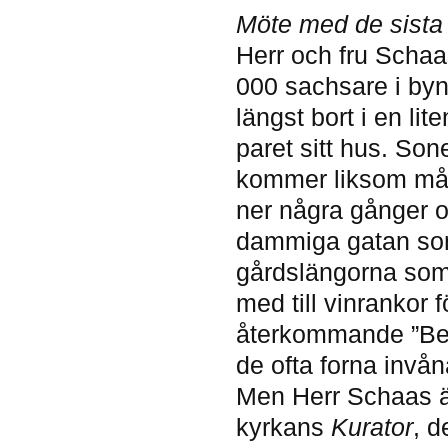
Möte med de sista
Herr och fru Schaas
000 sachsare i byn h
längst bort i en l
paret sitt hus. So
kommer liksom må
ner några gånger om
dammiga gatan som
gårdslängorna som
med till vinrankor 
återkommande ”Bet
de ofta forna invån
Men Herr Schaas är
kyrkans
Kurator
, d