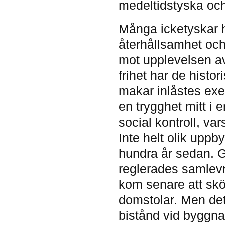
medeltidstyska och
Många icketyskar h
återhållsamhet och
mot upplevelsen av
frihet har de histo
makar inlåstes exem
en trygghet mitt i e
social kontroll, vars
Inte helt olik uppb
hundra år sedan.
reglerades samlevn
kom senare att skö
domstolar. Men d
bistånd vid byggna