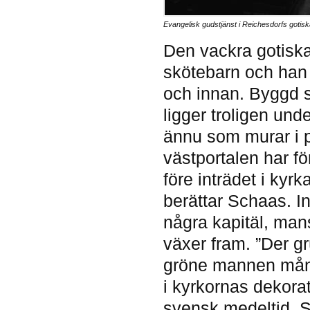
Evangelisk gudstjänst i Reichesdorfs gotiska
Den vackra gotiska
skötebarn och han 
och innan. Byggd s
ligger troligen unde
ännu som murar i 
västportalen har f
före inträdet i kyrk
berättar Schaas. I
några kapitäl, man
växer fram. ”Der gr
gröne mannen månne
i kyrkornas dekor
svensk medeltid. S