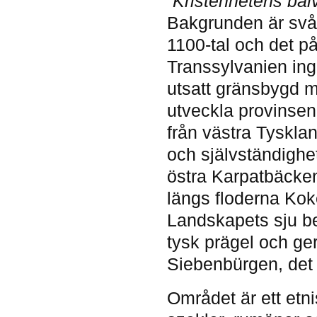
”Kristenhetens bål
Bakgrunden är svår
1100-tal och det på
Transsylvanien ing
utsatt gränsbygd m
utveckla provinse
från västra Tyskla
och självständighet
östra Karpatbäckene
längs floderna Kok
Landskapets sju be
tysk prägel och ge
Siebenbürgen, det v
Området är ett etn