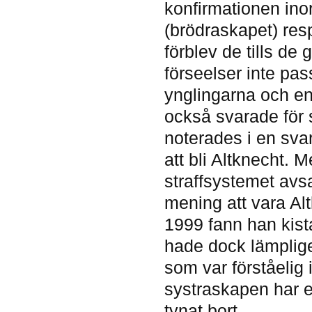
konfirmationen ino
(brödraskapet) res
förblev de tills de 
förseelser inte pa
ynglingarna och e
också svarade för 
noterades i en svar
att bli Altknecht. 
straffsystemet avs
mening att vara Al
1999 fann han kist
hade dock lämpligen
som var förståeli
systraskapen har e
tynat bort.