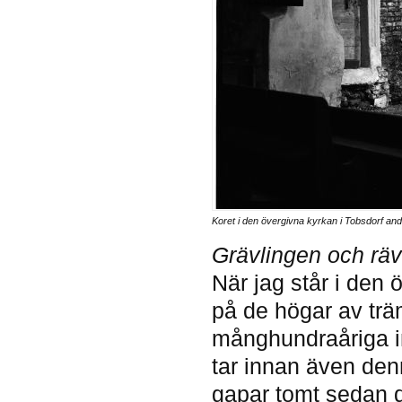
Koret i den övergivna kyrkan i Tobsdorf andas 
Grävlingen och rä
När jag står i den 
på de högar av tr
månghundraåriga in
tar innan även de
gapar tomt sedan de