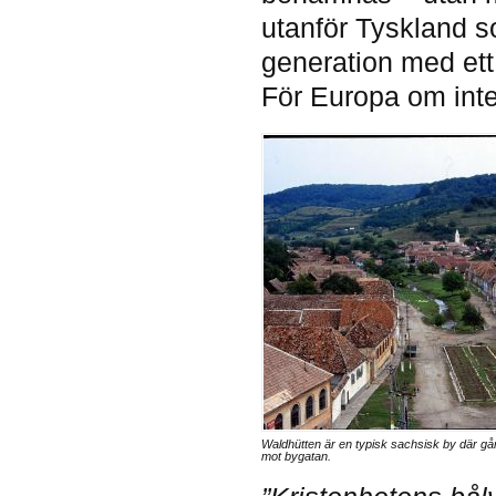
utanför Tyskland s
generation med ett 
För Europa om inte
Waldhütten är en typisk sachsisk by där gå
mot bygatan.