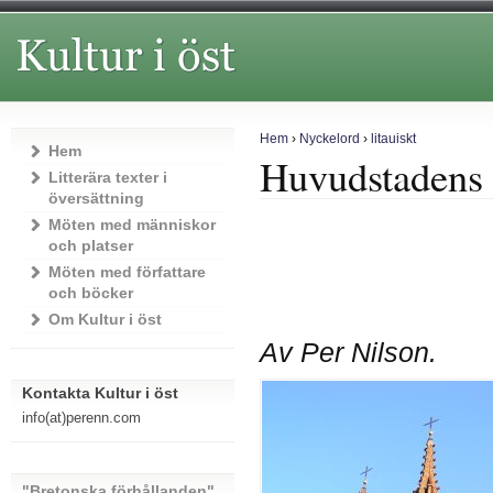
Hem
›
Nyckelord
›
litauiskt
Hem
Huvudstadens h
Litterära texter i
översättning
Möten med människor
och platser
Möten med författare
och böcker
Om Kultur i öst
Av Per Nilson.
Kontakta Kultur i öst
info(at)perenn.com
"Bretonska förhållanden"