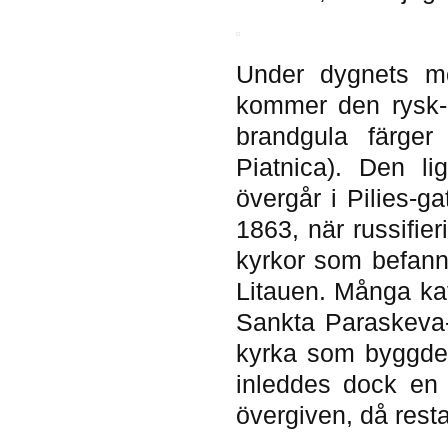
Under dygnets mö
kommer den rysk-
brandgula färger 
Piatnica). Den li
övergår i Pilies-g
1863, när russifier
kyrkor som befann
Litauen. Många kat
Sankta Paraskeva-
kyrka som byggdes 
inleddes dock en 
övergiven, då rest