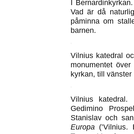
I Bernardinkyrkan
Vad är då naturli
påminna om stalle
barnen.
Vilnius katedral o
monumentet över 
kyrkan, till vänste
Vilnius katedral
Gedimino Prospek
Stanislav och san
Europa
(’Vilnius.