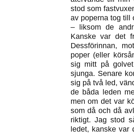
stod som fastvuxen 
av poperna tog til
– liksom de andr
Kanske var det fr
Dessförinnan, mo
poper (eller körså
sig mitt på golv
sjunga. Senare kom
sig på två led, vän
de båda leden med
men om det var kö
som då och då avl
riktigt. Jag stod 
ledet, kanske var d