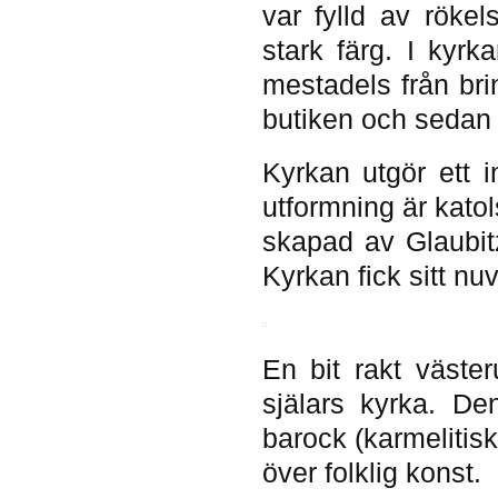
var fylld av rökel
stark färg. I kyrk
mestadels från bri
butiken och sedan s
Kyrkan utgör ett 
utformning är kato
skapad av Glaubit
Kyrkan fick sitt n
En bit rakt västeru
själars kyrka. De
barock (karmelitis
över folklig konst.