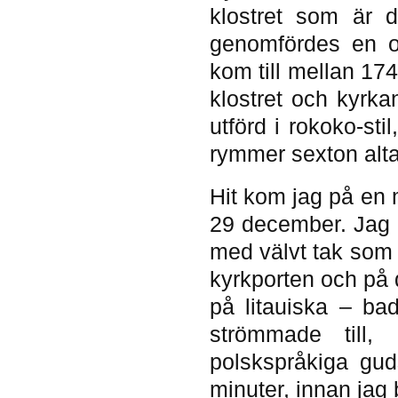
klostret som är 
genomfördes en o
kom till mellan 17
klostret och kyrka
utförd i rokoko-sti
rymmer sexton alta
Hit kom jag på en
29 december. Jag 
med välvt tak som 
kyrkporten och på 
på litauiska – ba
strömmade till,
polskspråkiga gud
minuter, innan jag 