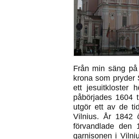
Från min säng på
krona som pryder S
ett jesuitkloster
påbörjades 1604 t
utgör ett av de ti
Vilnius. År 1842 
förvandlade den 1
garnisonen i Vilni