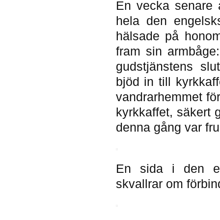
En vecka senare å
hela den engelsk
hälsade på honom.
fram sin armbåge: 
gudstjänstens sl
bjöd in till kyrkkaf
vandrarhemmet för a
kyrkkaffet, säkert
denna gång var fru
En sida i den ev
skvallrar om förbi