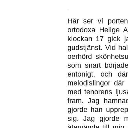
Här ser vi porten
ortodoxa Helige 
klockan 17 gick j
gudstjänst. Vid ha
oerhörd skönhetsu
som snart börjad
entonigt, och dä
melodislingor dä
med tenorens ljusa
fram. Jag hamna
gjorde han uppre
sig. Jag gjorde m
återvände till min