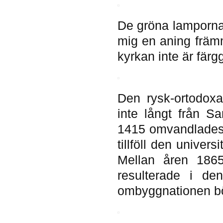
De gröna lamporna
mig en aning främ
kyrkan inte är färg
Den rysk-ortodox
inte långt från S
1415 omvandlades d
tillföll den univer
Mellan åren 186
resulterade i d
ombyggnationen bö