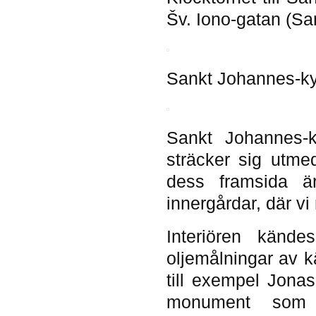
Šv. Iono-gatan (Sa
Sankt Johannes-kyr
Sankt Johannes-k
sträcker sig utme
dess framsida är
innergårdar, där vi
Interiören känd
oljemålningar av kä
till exempel Jona
monument som h