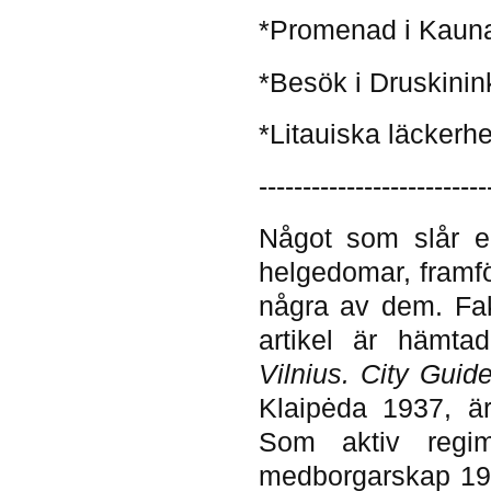
*Promenad i Kauna
*Besök i Druskinink
*Litauiska läckerhe
--------------------------
Något som slår e
helgedomar, framför
några av dem. Fa
artikel är hämt
Vilnius. City Gui
Klaipėda 1937, är
Som aktiv regim
medborgarskap 197