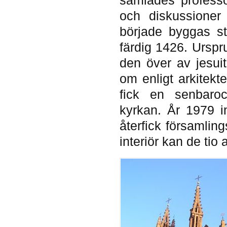
och diskussioner 
började byggas st
färdig 1426. Urspr
den över av jesui
om enligt arkitekte
fick en senbaroc
kyrkan. År 1979 i
återfick församli
interiör kan de tio