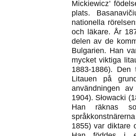
Mickiewicz’ födels
plats. Basanavič
nationella rörelsen
och läkare. År 18
delen av de komm
Bulgarien. Han va
mycket viktiga lita
1883-1886). Den 
Litauen på grun
användningen av 
1904). Słowacki (18
Han räknas so
språkkonstnärerna
1855) var diktare 
Han föddes i e