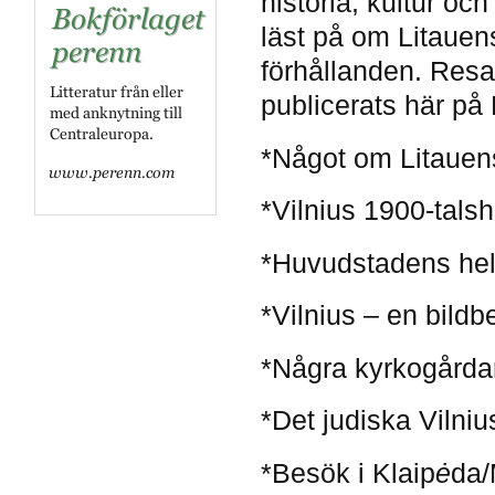
historia, kultur o
läst på om Litauen
förhållanden. Resan
publicerats här på K
*Något om Litauens 
*Vilnius 1900-talshi
*Huvudstadens hel
*Vilnius – en bildbe
*Några kyrkogårdar 
*Det judiska Vilnius
*Besök i Klaip
ė
da/