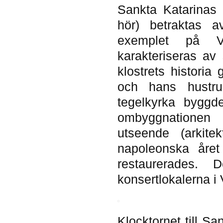
Sankta Katarinas k
hör) betraktas a
exemplet på Vi
karakteriseras av
klostrets historia
och hans hustru 
tegelkyrka byggd
ombyggnationen 
utseende (arkite
napoleonska åre
restaurerades
konsertlokalerna i 
Klocktornet till Sa