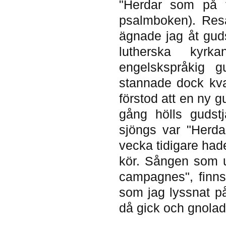
"Herdar som på 
psalmboken). Res
ägnade jag åt guds
lutherska kyr
engelskspråkig g
stannade dock kva
förstod att en ny g
gång hölls gudst
sjöngs var "Herda
vecka tidigare had
kör. Sången som u
campagnes", finn
som jag lyssnat på
då gick och gnolad