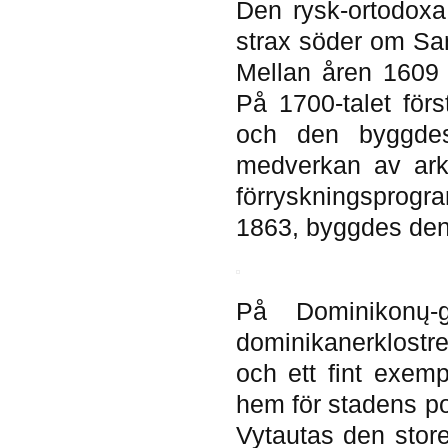
Den rysk-ortodoxa
strax söder om Sa
Mellan åren 1609 
På 1700-talet för
och den byggdes
medverkan av arki
förryskningsprogra
1863, byggdes den 
På Dominikonų-
dominikanerklostre
och ett fint exem
hem för stadens p
Vytautas den store