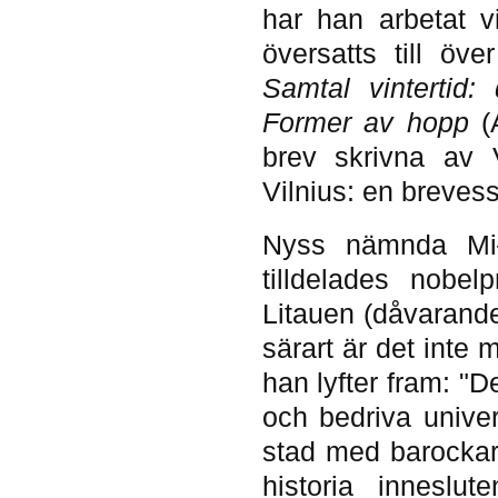
har han arbetat v
översatts till öv
Samtal vintertid:
Former av hopp
(A
brev skrivna av
Vilnius: en brevess
Nyss nämnda Miło
tilldelades nobel
Litauen (dåvarande
särart är det inte
han lyfter fram: "D
och bedriva univer
stad med barockark
historia inneslu