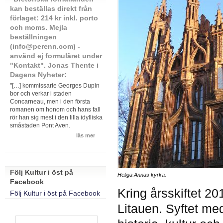
kan beställas direkt från
förlaget: 214 kr inkl. porto
och moms. Mejla
beställningen
(info@perenn.com) -
använd ej formuläret under
"Kontakt". Jonas Thente i
Dagens Nyheter:
"[…] kommissarie Georges Dupin
bor och verkar i staden
Concarneau, men i den första
romanen om honom och hans fall
rör han sig mest i den lilla idylliska
småstaden Pont Aven.
läs mer
Följ Kultur i öst på
Heliga Annas kyrka.
Facebook
Kring årsskiftet 201
Följ Kultur i öst på Facebook
Litauen. Syftet me