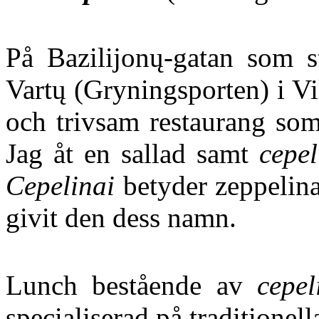
På Bazilijonų-gatan som st
Vartų (Gryningsporten) i Vi
och trivsam restaurang som
Jag åt en sallad samt
cepel
Cepelinai
betyder zeppelin
givit den dess namn.
Lunch bestående av
cepel
specialiserad på traditionella