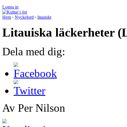
Logga in
Hem
›
Nyckelord
›
litauiskt
Litauiska läckerheter (L
Dela med dig:
Av Per Nilson