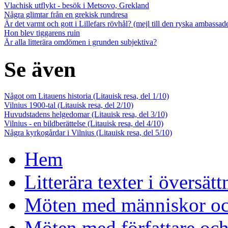
Vlachisk utflykt - besök i Metsovo, Grekland
Några glimtar från en grekisk rundresa
Är det varmt och gott i Lillefars rövhål? (mejl till den ryska ambassa
Hon blev tiggarens ruin
Är alla litterära omdömen i grunden subjektiva?
Se även
Något om Litauens historia (Litauisk resa, del 1/10)
Vilnius 1900-tal (Litauisk resa, del 2/10)
Huvudstadens helgedomar (Litauisk resa, del 3/10)
Vilnius - en bildberättelse (Litauisk resa, del 4/10)
Några kyrkogårdar i Vilnius (Litauisk resa, del 5/10)
Hem
Litterära texter i översätt
Möten med människor och
Möten med författare oc