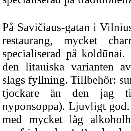
På Savičiaus-gatan i Vilnius
restaurang, mycket cha
specialiserad på koldūnai
den litauiska varianten a
slags fyllning. Tillbehör: s
tjockare än den jag ti
nyponsoppa). Ljuvligt god. 
med mycket låg alkoholha