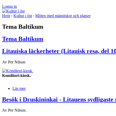
Logga in
Hem
›
Kultur i öst
›
Möten med människor och platser
Tema Baltikum
Tema Baltikum
Litauiska läckerheter (Litauisk resa, del 1
Av Per Nilson
Konditori-kiosk.
Läs mer
Besök i Druskininkai - Litauens sydligaste s
Av Per Nilson.