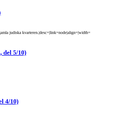
)
 gamla judiska kvarteren.|desc=|link=node|align=|width=
 del 5/10)
el 4/10)