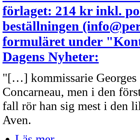
förlaget: 214 kr inkl. 
beställningen (info@pe
formuläret under "Kont
Dagens Nyheter:
"[…] kommissarie Georges D
Concarneau, men i den för
fall rör han sig mest i den l
Aven.
Läs mer