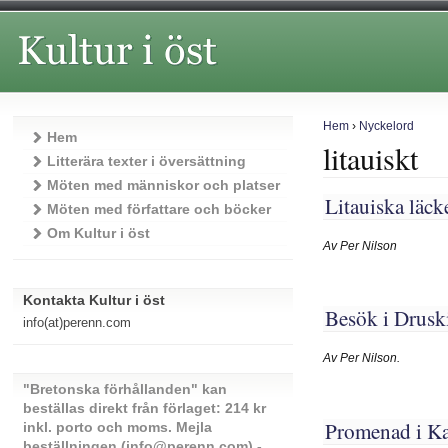
Hem
›
Nyckelord
Hem
litauiskt
Litterära texter i översättning
Möten med människor och platser
Litauiska läck
Möten med författare och böcker
Om Kultur i öst
Av Per Nilson
Kontakta Kultur i öst
Besök i Druski
info(at)perenn.com
Av Per Nilson.
"Bretonska förhållanden" kan
beställas direkt från förlaget: 214 kr
Promenad i Kau
inkl. porto och moms. Mejla
beställningen (info@perenn.com) -