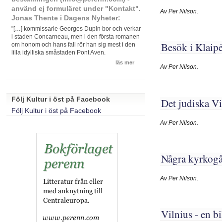
använd ej formuläret under "Kontakt".
Av Per Nilson.
Jonas Thente i Dagens Nyheter:
"[…] kommissarie Georges Dupin bor och verkar
i staden Concarneau, men i den första romanen
Besök i Klaipė
om honom och hans fall rör han sig mest i den
lilla idylliska småstaden Pont Aven.
läs mer
Av Per Nilson.
Följ Kultur i öst på Facebook
Det judiska Vi
Följ Kultur i öst på Facebook
Av Per Nilson.
Några kyrkogår
Av Per Nilson.
Vilnius - en bi