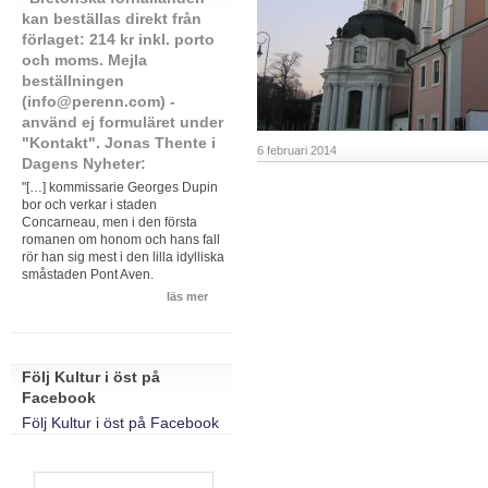
kan beställas direkt från
förlaget: 214 kr inkl. porto
och moms. Mejla
beställningen
(info@perenn.com) -
använd ej formuläret under
"Kontakt". Jonas Thente i
6 februari 2014
Dagens Nyheter:
"[…] kommissarie Georges Dupin
bor och verkar i staden
Concarneau, men i den första
romanen om honom och hans fall
rör han sig mest i den lilla idylliska
småstaden Pont Aven.
läs mer
Följ Kultur i öst på
Facebook
Följ Kultur i öst på Facebook