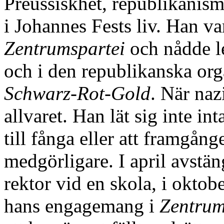
Preussiskhet, republikanis
i Johannes Fests liv. Han va
Zentrumspartei
och nådde le
och i den republikanska or
Schwarz-Rot-Gold
. När naz
allvaret. Han lät sig inte inta
till fånga eller att framgån
medgörligare. I april avstän
rektor vid en skola, i okto
hans engagemang i
Zentrum