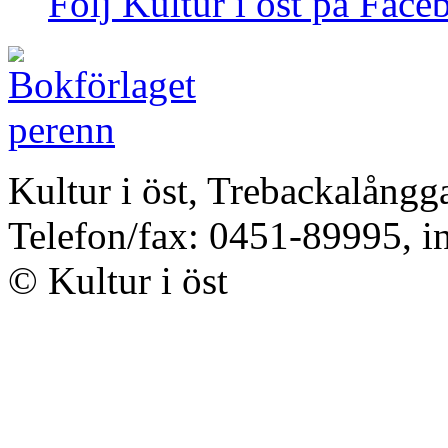
Följ Kultur i öst på Face
Kultur i öst, Trebackalång
Telefon/fax: 0451-89995, i
© Kultur i öst