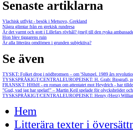
Senaste artiklarna
Vlachisk utflykt - besök i Metsovo, Grekland
Några glimtar från en grekisk rundresa
Är det varmt och gott i Lillefars rövhål? (mejl till den ryska ambassa
Hon blev tiggarens ruin
Är alla litterära omdömen i grunden subjektiva?
Se även
TYSKT: Folket drog i nödbromsen – om 'Slutspel. 1989 års revoluti
TYSKSPRÅKIGT/CENTRALEUROPEISKT: H. Grab: Biografi, presentat
FRANSKT: HHhH - en roman om attentatet mot Heydrich - har tilldel
”Gud, vad jag har spelat!” – Martin Keil spelade för olycksbröder och
TYSKSPRÅKIGT/CENTRALEUROPEISKT: Henry (Herz) William (Wolf)
Hem
Litterära texter i översätt