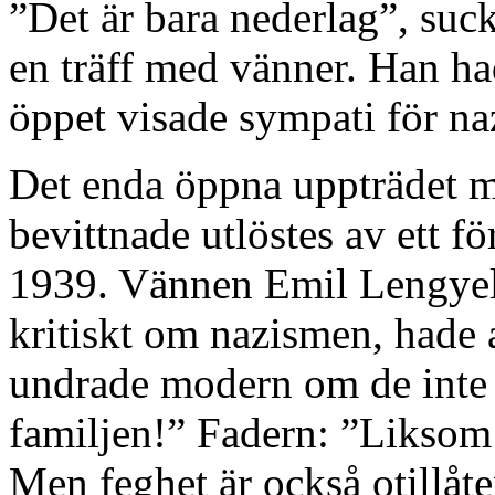
”Det är bara nederlag”, su
en träff med vänner. Han had
öppet visade sympati för n
Det enda öppna uppträdet m
bevittnade utlöstes av ett 
1939. Vännen Emil Lengyel,
kritiskt om nazismen, hade 
undrade modern om de inte k
familjen!” Fadern: ”Liksom d
Men feghet är också otillå