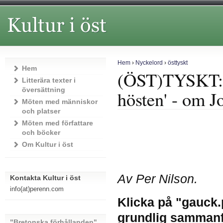
Hem
›
Nyckelord
›
östtyskt
Hem
(ÖST)TYSKT: '
Litterära texter i
översättning
hösten' - om 
Möten med människor
och platser
Möten med författare
och böcker
Om Kultur i öst
Av Per Nilson.
Kontakta Kultur i öst
info(at)perenn.com
Klicka på "gauck.
grundlig sammanfa
"Bretonska förhållanden"