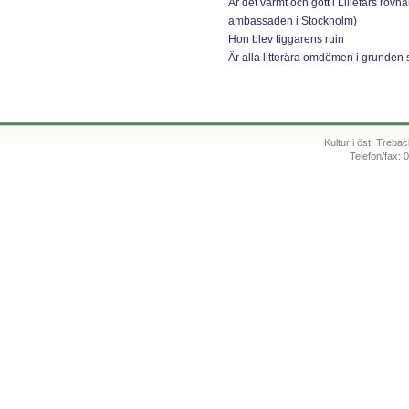
Är det varmt och gott i Lillefars rövhå
ambassaden i Stockholm)
Hon blev tiggarens ruin
Är alla litterära omdömen i grunden 
Kultur i öst, Treb
Telefon/fax: 