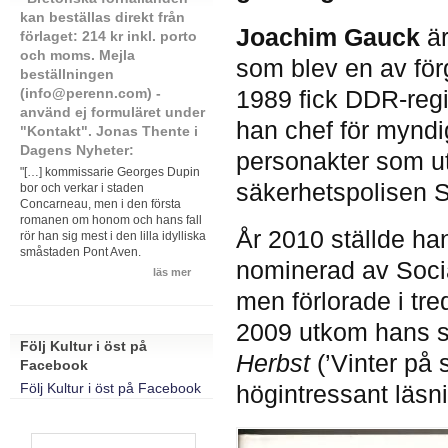
kan beställas direkt från
Joachim Gauck
är
förlaget: 214 kr inkl. porto
och moms. Mejla
som blev en av för
beställningen
1989 fick DDR-regi
(info@perenn.com) -
använd ej formuläret under
han chef för myndi
"Kontakt". Jonas Thente i
Dagens Nyheter:
personakter som ut
"[…] kommissarie Georges Dupin
säkerhetspolisen S
bor och verkar i staden
Concarneau, men i den första
romanen om honom och hans fall
År 2010 ställde ha
rör han sig mest i den lilla idylliska
småstaden Pont Aven.
nominerad av Soci
läs mer
men förlorade i tr
2009 utkom hans sj
Följ Kultur i öst på
Herbst
(’Vinter på
Facebook
högintressant läsn
Följ Kultur i öst på Facebook