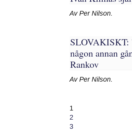
Av Per Nilson.
SLOVAKISKT: 'De
någon annan gån
Rankov
Av Per Nilson.
1
2
3