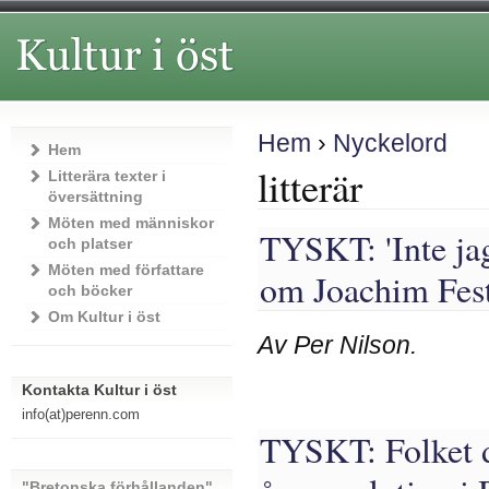
Hem
›
Nyckelord
Hem
litterär
Litterära texter i
översättning
Möten med människor
TYSKT: 'Inte ja
och platser
Möten med författare
om Joachim Fes
och böcker
Om Kultur i öst
Av Per Nilson.
Kontakta Kultur i öst
info(at)perenn.com
TYSKT: Folket d
"Bretonska förhållanden"