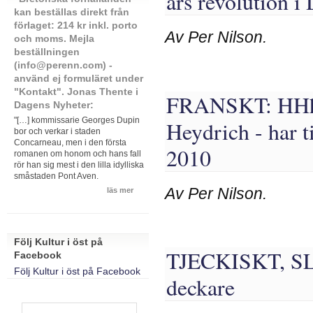
års revolution 
kan beställas direkt från
förlaget: 214 kr inkl. porto
Av Per Nilson.
och moms. Mejla
beställningen
(info@perenn.com) -
använd ej formuläret under
"Kontakt". Jonas Thente i
FRANSKT: HHhH 
Dagens Nyheter:
"[…] kommissarie Georges Dupin
Heydrich - har t
bor och verkar i staden
Concarneau, men i den första
2010
romanen om honom och hans fall
rör han sig mest i den lilla idylliska
småstaden Pont Aven.
Av Per Nilson.
läs mer
Följ Kultur i öst på
TJECKISKT, SL
Facebook
Följ Kultur i öst på Facebook
deckare