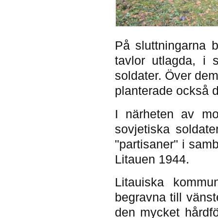
På sluttningarna
tavlor utlagda, i
soldater. Över dem
planterade också d
I närheten av m
sovjetiska soldat
"partisaner" i sa
Litauen 1944.
Litauiska kommun
begravna till väns
den mycket hårdfö