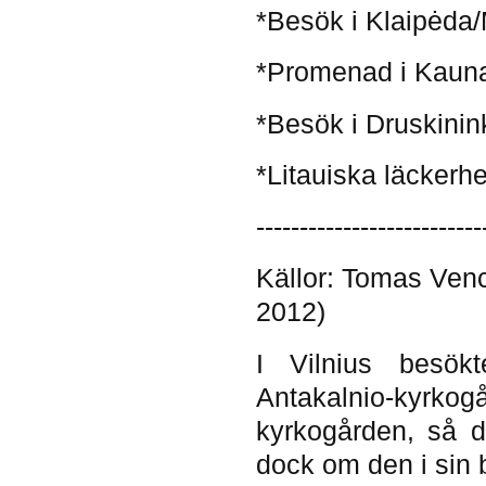
*Besök i Klaipėda/
*Promenad i Kauna
*Besök i Druskinink
*Litauiska läckerhe
--------------------------
Källor: Tomas Ven
2012)
I Vilnius besök
Antakalnio-kyrko
kyrkogården, så dä
dock om den i sin b