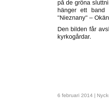
på de gröna sluttn
hänger ett band 
"Nieznany" – Okän
Den bilden får avs
kyrkogårdar.
6 februari 2014
| Nyck