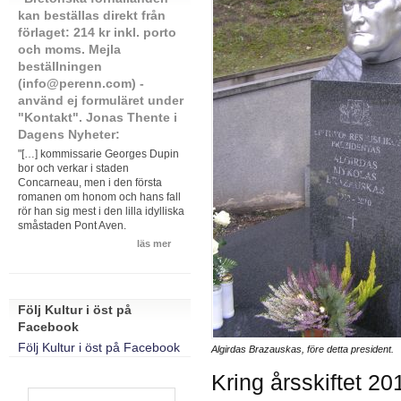
kan beställas direkt från
förlaget: 214 kr inkl. porto
och moms. Mejla
beställningen
(info@perenn.com) -
använd ej formuläret under
"Kontakt". Jonas Thente i
Dagens Nyheter:
"[…] kommissarie Georges Dupin
bor och verkar i staden
Concarneau, men i den första
romanen om honom och hans fall
rör han sig mest i den lilla idylliska
småstaden Pont Aven.
läs mer
Följ Kultur i öst på
Facebook
Följ Kultur i öst på Facebook
Algirdas Brazauskas, före detta president.
Kring årsskiftet 201