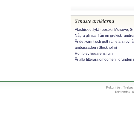
Senaste artiklarna
Vlachisk utflykt - besök i Metsovo, G
Några glimtar från en grekisk rundr
Är det varmt och gott i Lillefars rövhå
ambassaden i Stockholm)
Hon blev tiggarens ruin
Är alla litterära omdömen i grunden 
Kultur i öst, Treb
Telefon/fax: 