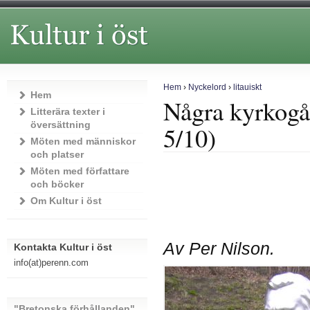
Hem
›
Nyckelord
›
litauiskt
Hem
Några kyrkogår
Litterära texter i
översättning
5/10)
Möten med människor
och platser
Möten med författare
och böcker
Om Kultur i öst
Av Per Nilson.
Kontakta Kultur i öst
info(at)perenn.com
"Bretonska förhållanden"