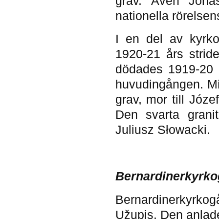
grav. Även Jonas
nationella rörelsen
I en del av kyrko
1920-21 års strid
dödades 1919-20 o
huvudingången. Mit
grav, mor till Józe
Den svarta granit
Juliusz Słowacki.
Bernardinerkyrko
Bernardinerkyrkog
Užupis. Den anlad