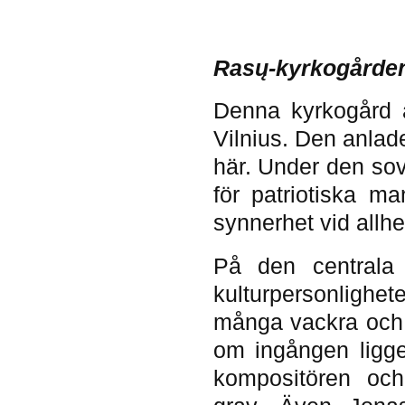
Rasų-kyrkogårde
Denna kyrkogård 
Vilnius. Den anlad
här. Under den sov
för patriotiska ma
synnerhet vid allhe
På den centrala
kulturpersonlighet
många vackra och k
om ingången ligge
kompositören och