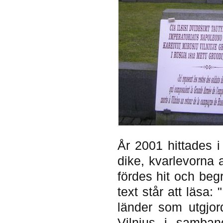
År 2001 hittades 
dike, kvarlevorna 
fördes hit och beg
text står att läsa:
länder som utgjor
Vilnius i samban