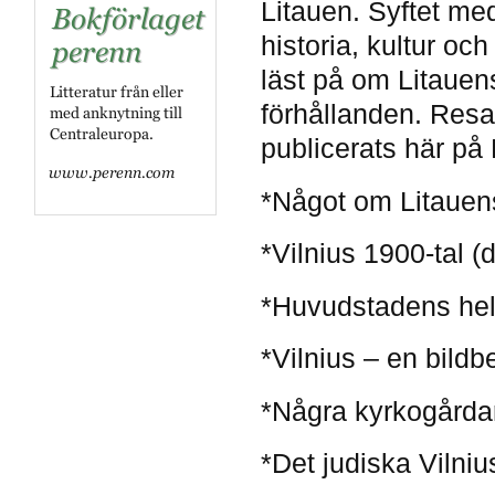
Litauen. Syftet me
historia, kultur o
läst på om Litauen
förhållanden. Resan
publicerats här på K
*Något om Litauens 
*Vilnius 1900-tal (d
*Huvudstadens hel
*Vilnius – en bildbe
*Några kyrkogårdar 
*Det judiska Vilnius