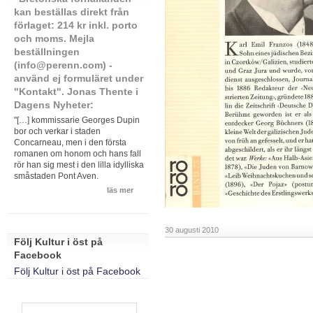
kan beställas direkt från
förlaget: 214 kr inkl. porto
och moms. Mejla
beställningen
(info@perenn.com) -
använd ej formuläret under
"Kontakt". Jonas Thente i
Dagens Nyheter:
"[…] kommissarie Georges Dupin
bor och verkar i staden
Concarneau, men i den första
romanen om honom och hans fall
rör han sig mest i den lilla idylliska
småstaden Pont Aven.
läs mer
30 augusti 2010
Följ Kultur i öst på
Facebook
Följ Kultur i öst på Facebook