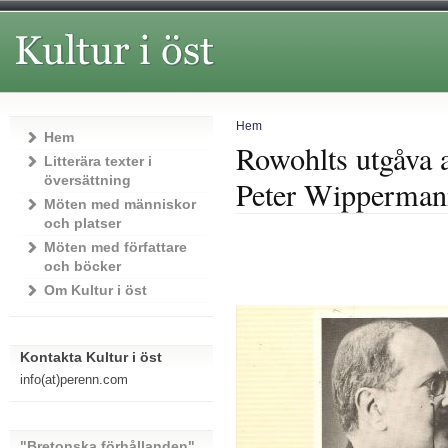
Hem
Hem
Rowohlts utgåva 
Litterära texter i
översättning
Peter Wipperman
Möten med människor
och platser
Möten med författare
och böcker
Om Kultur i öst
Kontakta Kultur i öst
info(at)perenn.com
"Bretonska förhållanden"