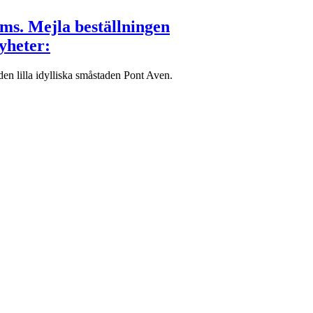
oms. Mejla beställningen
yheter:
n lilla idylliska småstaden Pont Aven.