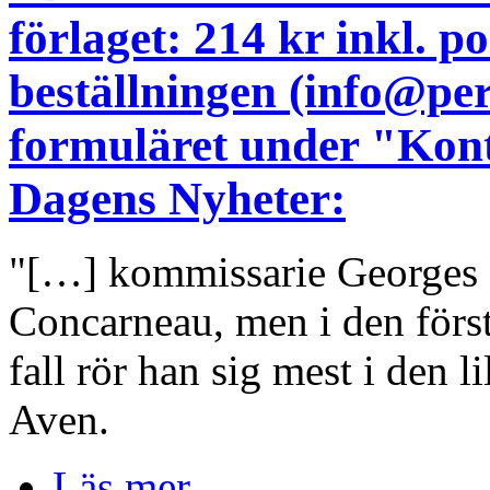
förlaget: 214 kr inkl. 
beställningen (info@pe
formuläret under "Kont
Dagens Nyheter:
"[…] kommissarie Georges D
Concarneau, men i den för
fall rör han sig mest i den l
Aven.
Läs mer