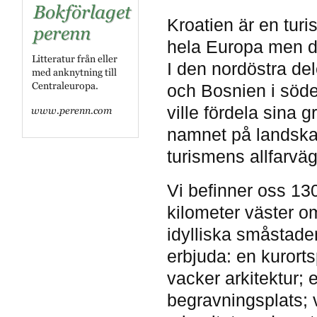
Kroatien är en turi
hela Europa men de
I den nordöstra de
och Bosnien i söde
ville fördela sina 
namnet på landskap
turismens allfarväga
Vi befinner oss 13
kilometer väster om
idylliska småstade
erbjuda: en kurort
vacker arkitektur
begravningsplats; v