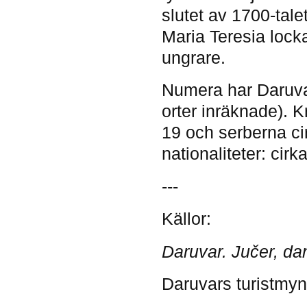
slutet av 1700-tale
Maria Teresia locka
ungrare.
Numera har Daruva
orter inräknade). K
19 och serberna ci
nationaliteter: cirk
---
Källor:
Daruvar. Jučer, da
Daruvars turistmynd