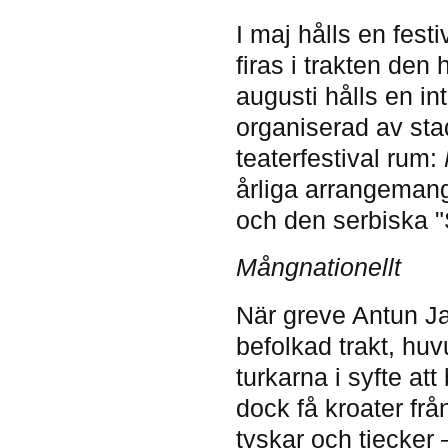
I maj hålls en fest
firas i trakten den
augusti hålls en in
organiserad av sta
teaterfestival rum:
årliga arrangemang
och den serbiska 
Mångnationellt
När greve Antun Ja
befolkad trakt, hu
turkarna i syfte at
dock få kroater f
tyskar och tjecker –