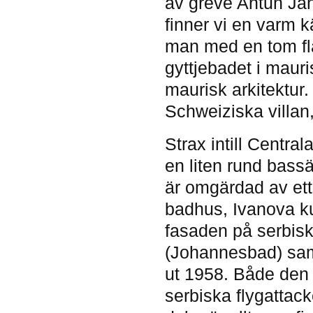
av greve Antun Ja
finner vi en varm k
man med en tom fla
gyttjebadet i mauris
maurisk arkitektur
Schweiziska villan,
Strax intill Central
en liten rund bass
är omgärdad av ett 
badhus, Ivanova k
fasaden på serbiska
(Johannesbad) sam
ut 1958. Både den 
serbiska flygattack