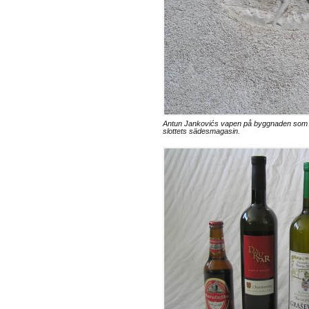
Antun Jankovićs vapen på byggnaden som t
slottets sädesmagasin.