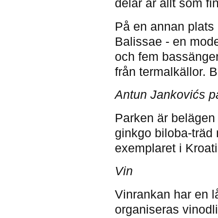
delar är allt som fi
På en annan plats 
Balissae - en mode
och fem bassänger
från termalkällor.
Antun Jankovićs p
Parken är belägen 
ginkgo biloba-träd
exemplaret i Kroat
Vin
Vinrankan har en l
organiseras vinodl