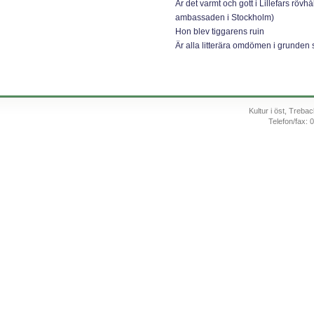
Är det varmt och gott i Lillefars rövhå
ambassaden i Stockholm)
Hon blev tiggarens ruin
Är alla litterära omdömen i grunden 
Kultur i öst, Treb
Telefon/fax: 