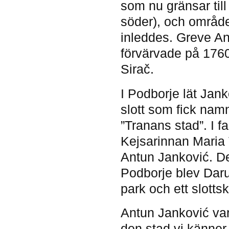
som nu gränsar till
söder), och området 
inleddes. Greve An
förvärvade på 1760
Sirač.
I Podborje lät Jan
slott som fick nam
”Tranans stad”. I 
Kejsarinnan Maria T
Antun Janković. De
Podborje blev Daruv
park och ett slotts
Antun Janković var
den stad vi känner