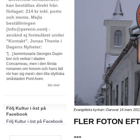
kan beställas direkt från
förlaget: 214 kr inkl. porto
och moms. Mejla
beställningen
(info@perenn.com) -
använd ej formuläret under
"Kontakt". Jonas Thente i
Dagens Nyheter:
"[…] kommissarie Georges Dupin
bor och verkar i staden
Concarneau, men i den första
romanen om honom och hans fall
rör han sig mest i den lilla idylliska
småstaden Pont Aven.
läs mer
Följ Kultur i öst på
Evangeliska kyrkan i Daruvar 14 mars 2013
Facebook
FLER FOTON EFT
Följ Kultur i öst på Facebook
---