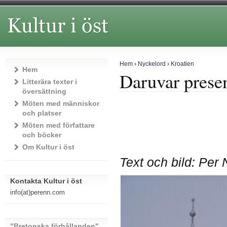
Hem
›
Nyckelord
›
Kroatien
Hem
Daruvar present
Litterära texter i
översättning
Möten med människor
och platser
Möten med författare
och böcker
Om Kultur i öst
Text och bild: Per 
Kontakta Kultur i öst
info(at)perenn.com
"Bretonska förhållanden"