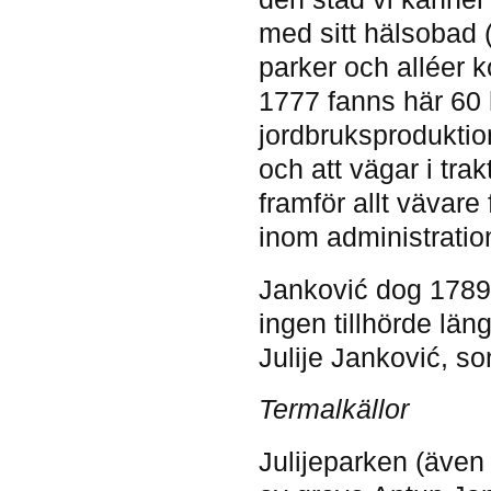
med sitt hälsobad 
parker och alléer k
1777 fanns här 60 h
jordbruksprodukti
och att vägar i tr
framför allt vävar
inom administratio
Janković dog 1789.
ingen tillhörde län
Julije Janković, so
Termalkällor
Julijeparken (även