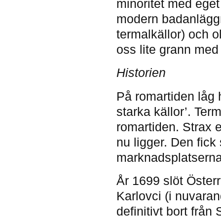
minoritet med eget
modern badanlägg
termalkällor) och o
oss lite grann med
Historien
På romartiden låg 
starka källor’. Ter
romartiden. Strax 
nu ligger. Den fi
marknadsplatserna
År 1699 slöt Öster
Karlovci (i nuvara
definitivt bort frå