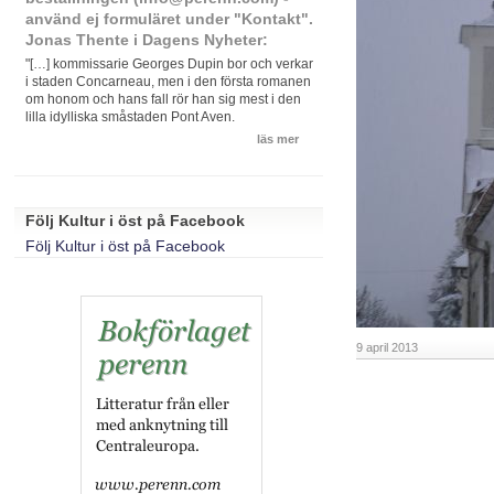
använd ej formuläret under "Kontakt".
Jonas Thente i Dagens Nyheter:
"[…] kommissarie Georges Dupin bor och verkar
i staden Concarneau, men i den första romanen
om honom och hans fall rör han sig mest i den
lilla idylliska småstaden Pont Aven.
läs mer
Följ Kultur i öst på Facebook
Följ Kultur i öst på Facebook
9 april 2013