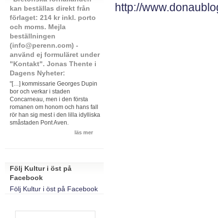
http://www.donaubl
kan beställas direkt från
förlaget: 214 kr inkl. porto
och moms. Mejla
beställningen
(info@perenn.com) -
använd ej formuläret under
"Kontakt". Jonas Thente i
Dagens Nyheter:
"[…] kommissarie Georges Dupin
bor och verkar i staden
Concarneau, men i den första
romanen om honom och hans fall
rör han sig mest i den lilla idylliska
småstaden Pont Aven.
läs mer
Följ Kultur i öst på
Facebook
Följ Kultur i öst på Facebook