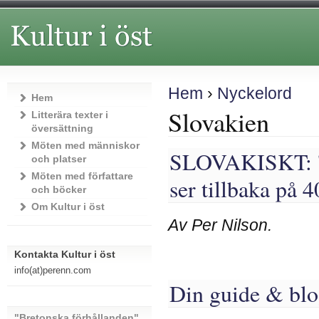
Hem
›
Nyckelord
Hem
Slovakien
Litterära texter i
översättning
Möten med människor
SLOVAKISKT: 'H
och platser
Möten med författare
ser tillbaka på 
och böcker
Om Kultur i öst
Av Per Nilson.
Kontakta Kultur i öst
info(at)perenn.com
Din guide & blo
"Bretonska förhållanden"