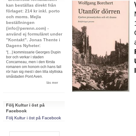
kan beställas direkt från
förlaget: 214 kr inkl. porto
och moms. Mejla
beställningen
(info@perenn.com) -
använd ej formuläret under
"Kontakt". Jonas Thente i
Dagens Nyheter:
"[…] kommissarie Georges Dupin
bor och verkar i staden
Concarneau, men i den första
romanen om honom och hans fall
rör han sig mest i den lilla idylliska
småstaden Pont Aven.
läs mer
Följ Kultur i öst på
Facebook
Följ Kultur i öst på Facebook