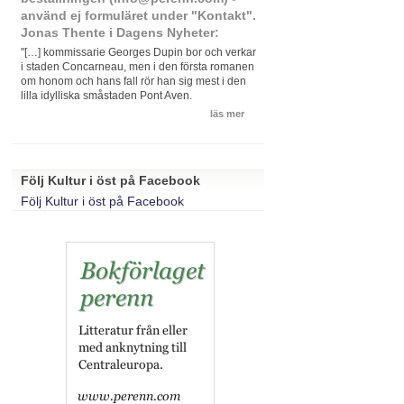
använd ej formuläret under "Kontakt".
Jonas Thente i Dagens Nyheter:
"[…] kommissarie Georges Dupin bor och verkar
i staden Concarneau, men i den första romanen
om honom och hans fall rör han sig mest i den
lilla idylliska småstaden Pont Aven.
läs mer
Följ Kultur i öst på Facebook
Följ Kultur i öst på Facebook