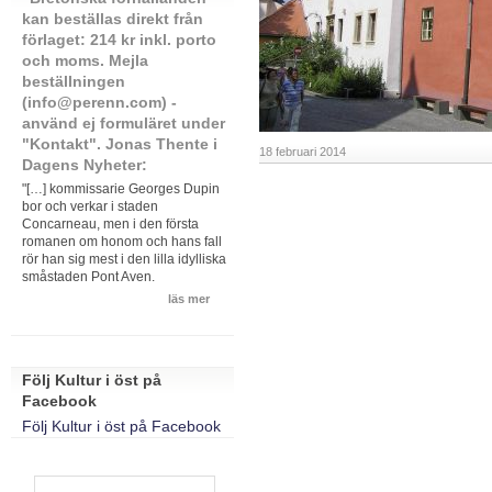
kan beställas direkt från
förlaget: 214 kr inkl. porto
och moms. Mejla
beställningen
(info@perenn.com) -
använd ej formuläret under
"Kontakt". Jonas Thente i
18 februari 2014
Dagens Nyheter:
"[…] kommissarie Georges Dupin
bor och verkar i staden
Concarneau, men i den första
romanen om honom och hans fall
rör han sig mest i den lilla idylliska
småstaden Pont Aven.
läs mer
Följ Kultur i öst på
Facebook
Följ Kultur i öst på Facebook