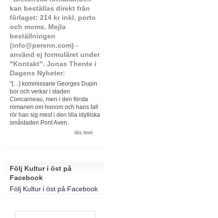
kan beställas direkt från
förlaget: 214 kr inkl. porto
och moms. Mejla
beställningen
(info@perenn.com) -
använd ej formuläret under
"Kontakt". Jonas Thente i
Dagens Nyheter:
"[…] kommissarie Georges Dupin
bor och verkar i staden
Concarneau, men i den första
romanen om honom och hans fall
rör han sig mest i den lilla idylliska
småstaden Pont Aven.
läs mer
Följ Kultur i öst på
Facebook
Följ Kultur i öst på Facebook