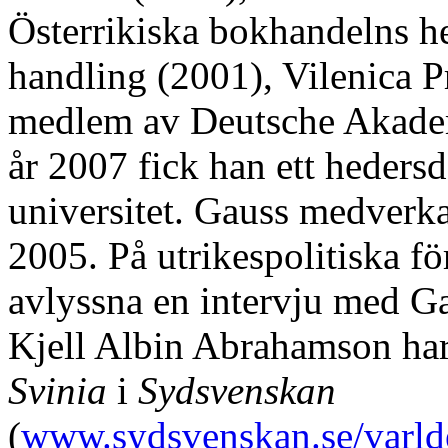
Österrikiska bokhandelns he
handling (2001), Vilenica P
medlem av Deutsche Akadem
år 2007 fick han ett hedersd
universitet. Gauss medverk
2005. På utrikespolitiska 
avlyssna en intervju med Ga
Kjell Albin Abrahamson har
Svinia
i
Sydsvenskan
(
www.sydsvenskan.se/varlde