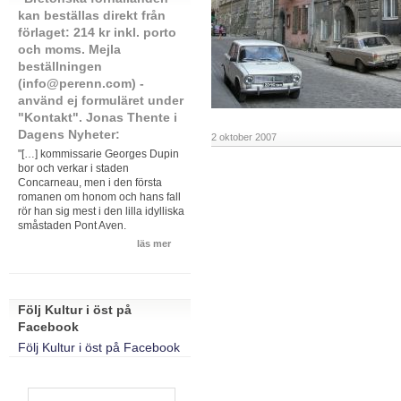
kan beställas direkt från
förlaget: 214 kr inkl. porto
och moms. Mejla
beställningen
(info@perenn.com) -
använd ej formuläret under
"Kontakt". Jonas Thente i
Dagens Nyheter:
2 oktober 2007
"[…] kommissarie Georges Dupin
bor och verkar i staden
Concarneau, men i den första
romanen om honom och hans fall
rör han sig mest i den lilla idylliska
småstaden Pont Aven.
läs mer
Följ Kultur i öst på
Facebook
Följ Kultur i öst på Facebook