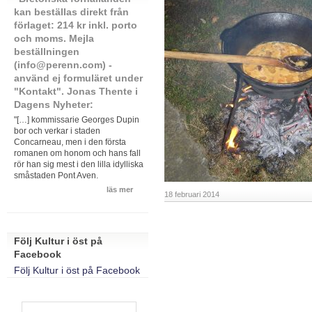
kan beställas direkt från
förlaget: 214 kr inkl. porto
och moms. Mejla
beställningen
(info@perenn.com) -
använd ej formuläret under
"Kontakt". Jonas Thente i
Dagens Nyheter:
"[…] kommissarie Georges Dupin
bor och verkar i staden
Concarneau, men i den första
romanen om honom och hans fall
rör han sig mest i den lilla idylliska
småstaden Pont Aven.
läs mer
18 februari 2014
Följ Kultur i öst på
Facebook
Följ Kultur i öst på Facebook