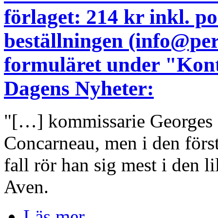
förlaget: 214 kr inkl. 
beställningen (info@pe
formuläret under "Kont
Dagens Nyheter:
"[…] kommissarie Georges D
Concarneau, men i den för
fall rör han sig mest i den l
Aven.
Läs mer