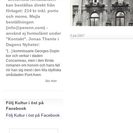
kan beställas direkt från
förlaget: 214 kr inkl. porto
och moms. Mejla
beställningen
(info@perenn.com) -
använd ej formuläret under
3 juli 2007
"Kontakt". Jonas Thente i
Dagens Nyheter:
"[…] kommissarie Georges Dupin
bor och verkar i staden
Concarneau, men i den första
romanen om honom och hans fall
rör han sig mest i den lilla idylliska
småstaden Pont Aven.
läs mer
Följ Kultur i öst på
Facebook
Följ Kultur i öst på Facebook