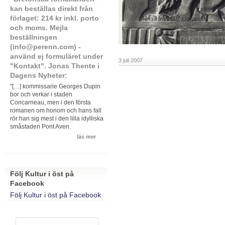
kan beställas direkt från
förlaget: 214 kr inkl. porto
och moms. Mejla
beställningen
(info@perenn.com) -
använd ej formuläret under
3 juli 2007
"Kontakt". Jonas Thente i
Dagens Nyheter:
"[…] kommissarie Georges Dupin
bor och verkar i staden
Concarneau, men i den första
romanen om honom och hans fall
rör han sig mest i den lilla idylliska
småstaden Pont Aven.
läs mer
Följ Kultur i öst på
Facebook
Följ Kultur i öst på Facebook