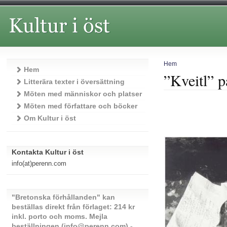
Hem
Hem
”Kveitl” 
Litterära texter i översättning
Möten med människor och platser
Möten med författare och böcker
Om Kultur i öst
Kontakta Kultur i öst
info(at)perenn.com
"Bretonska förhållanden" kan
beställas direkt från förlaget: 214 kr
inkl. porto och moms. Mejla
beställningen (info@perenn.com) -