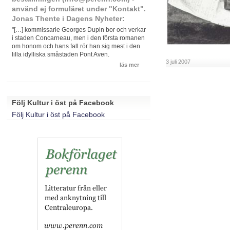
använd ej formuläret under "Kontakt".
Jonas Thente i Dagens Nyheter:
"[…] kommissarie Georges Dupin bor och verkar
i staden Concarneau, men i den första romanen
om honom och hans fall rör han sig mest i den
lilla idylliska småstaden Pont Aven.
3 juli 2007
läs mer
Följ Kultur i öst på Facebook
Följ Kultur i öst på Facebook