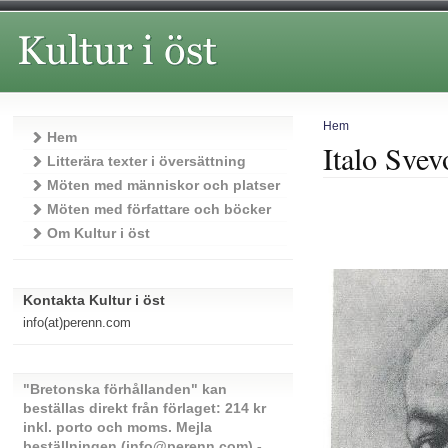
Hem
Hem
Italo Svev
Litterära texter i översättning
Möten med människor och platser
Möten med författare och böcker
Om Kultur i öst
Kontakta Kultur i öst
info(at)perenn.com
"Bretonska förhållanden" kan
beställas direkt från förlaget: 214 kr
inkl. porto och moms. Mejla
beställningen (info@perenn.com) -