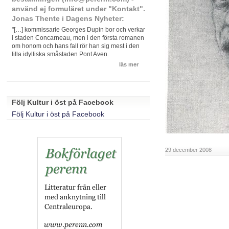
använd ej formuläret under "Kontakt".
Jonas Thente i Dagens Nyheter:
"[…] kommissarie Georges Dupin bor och verkar
i staden Concarneau, men i den första romanen
om honom och hans fall rör han sig mest i den
lilla idylliska småstaden Pont Aven.
läs mer
Följ Kultur i öst på Facebook
Följ Kultur i öst på Facebook
29 december 2008