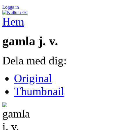
Logga in
Hem
gamla j. v.
Dela med dig:
Original
Thumbnail