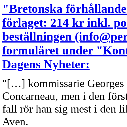
"Bretonska förhållanden
förlaget: 214 kr inkl. 
beställningen (info@pe
formuläret under "Kont
Dagens Nyheter:
"[…] kommissarie Georges D
Concarneau, men i den för
fall rör han sig mest i den l
Aven.