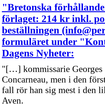
"Bretonska förhållanden
förlaget: 214 kr inkl. 
beställningen (info@pe
formuläret under "Kont
Dagens Nyheter:
"[…] kommissarie Georges D
Concarneau, men i den för
fall rör han sig mest i den l
Aven.