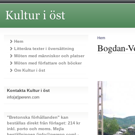
Hem
Hem
Bogdan-V
Litterära texter i översättning
Möten med människor och platser
Möten med författare och böcker
Om Kultur i öst
Kontakta Kultur i öst
info(at)perenn.com
"Bretonska förhållanden" kan
beställas direkt från förlaget: 214 kr
inkl. porto och moms. Mejla
beställningen (info@perenn.com) -