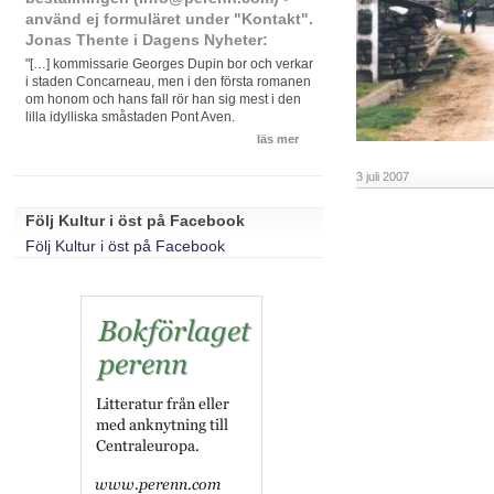
använd ej formuläret under "Kontakt".
Jonas Thente i Dagens Nyheter:
"[…] kommissarie Georges Dupin bor och verkar
i staden Concarneau, men i den första romanen
om honom och hans fall rör han sig mest i den
lilla idylliska småstaden Pont Aven.
läs mer
3 juli 2007
Följ Kultur i öst på Facebook
Följ Kultur i öst på Facebook