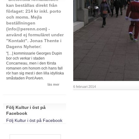
kan beställas direkt från
förlaget: 214 kr inkl. porto
och moms. Mejla
beställningen
(info@perenn.com) -
använd ej formuläret under
"Kontakt". Jonas Thente i
Dagens Nyheter:
"[…] kommissarie Georges Dupin
bor och verkar i staden
Concarneau, men i den första
romanen om honom och hans fall
rör han sig mest i den lilla idylliska
småstaden Pont Aven.
läs mer
6 februari 2014
Följ Kultur i öst på
Facebook
Följ Kultur i öst på Facebook