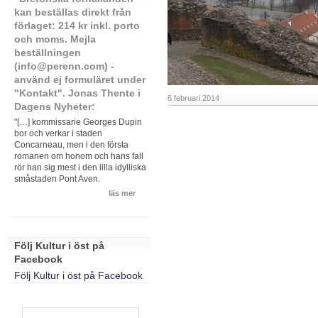
kan beställas direkt från
förlaget: 214 kr inkl. porto
och moms. Mejla
beställningen
(info@perenn.com) -
använd ej formuläret under
"Kontakt". Jonas Thente i
6 februari 2014
Dagens Nyheter:
"[…] kommissarie Georges Dupin
bor och verkar i staden
Concarneau, men i den första
romanen om honom och hans fall
rör han sig mest i den lilla idylliska
småstaden Pont Aven.
läs mer
Följ Kultur i öst på
Facebook
Följ Kultur i öst på Facebook