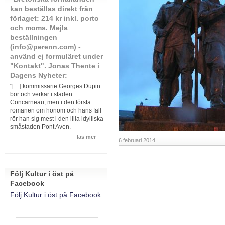
kan beställas direkt från
förlaget: 214 kr inkl. porto
och moms. Mejla
beställningen
(info@perenn.com) -
använd ej formuläret under
"Kontakt". Jonas Thente i
Dagens Nyheter:
"[…] kommissarie Georges Dupin
bor och verkar i staden
Concarneau, men i den första
romanen om honom och hans fall
rör han sig mest i den lilla idylliska
småstaden Pont Aven.
läs mer
6 februari 2014
Följ Kultur i öst på
Facebook
Följ Kultur i öst på Facebook