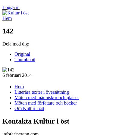
Logga in
Hem
142
Dela med dig:
Original
Thumbnail
6 februari 2014
Hem
Litterära texter i översättning
Möten med människor och platser
Möten med författare och böcker
Om Kultur i öst
Kontakta Kultur i öst
info(at)perenn.com