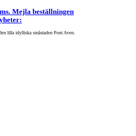
oms. Mejla beställningen
yheter:
n lilla idylliska småstaden Pont Aven.