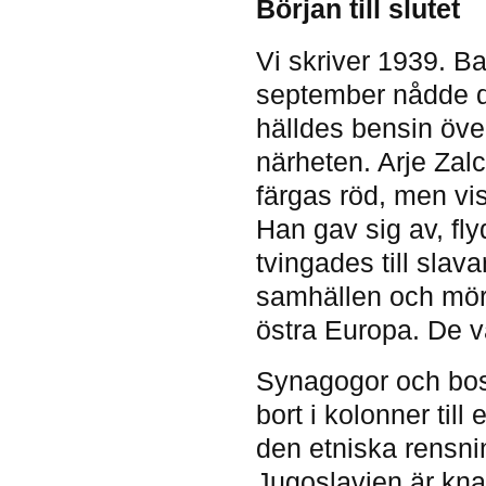
Början till slutet
Vi skriver 1939. Ba
september nådde d
hälldes bensin öve
närheten. Arje Zal
färgas röd, men vi
Han gav sig av, fl
tvingades till slava
samhällen och mörd
östra Europa. De v
Synagogor och bos
bort i kolonner til
den etniska rensnin
Jugoslavien är kna