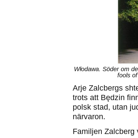
Włodawa. Söder om denn
fools o
Arje Zalcbergs shte
trots att Będzin fi
polsk stad, utan j
närvaron.
Familjen Zalcberg v