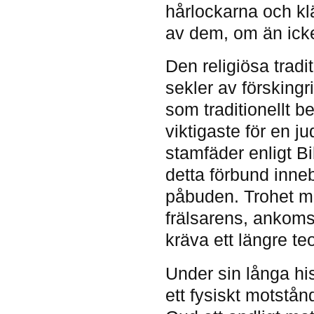
hårlockarna och kl
av dem, om än icke
Den religiösa tradi
sekler av förskingr
som traditionellt b
viktigaste för en j
stamfäder enligt Bi
detta förbund inneb
påbuden. Trohet mot
frälsarens, ankomst
kräva ett längre t
Under sin långa his
ett fysiskt motst