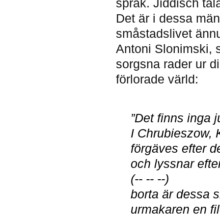
språk. Jiddisch tal
Det är i dessa män
småstadslivet ännu
Antoni Slonimski, s
sorgsna rader ur d
förlorade värld:
Quote:
”Det finns inga 
I Chrubieszow, 
förgäves efter d
och lyssnar eft
(-- -- --)
borta är dessa 
urmakaren en fil