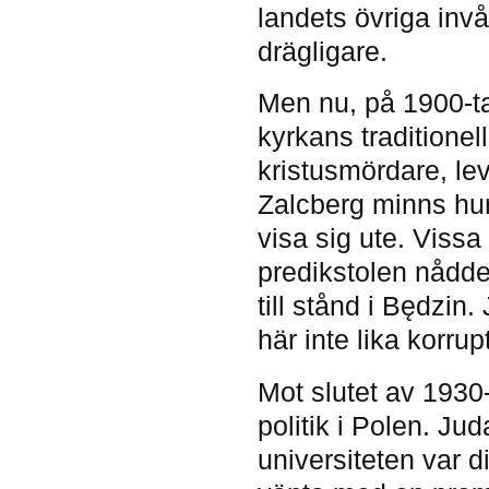
landets övriga invå
drägligare.
Men nu, på 1900-ta
kyrkans traditione
kristusmördare, lev
Zalcberg minns hur
visa sig ute. Vissa
predikstolen nådd
till stånd i Będzin
här inte lika korrup
Mot slutet av 1930-
politik i Polen. Juda
universiteten var d