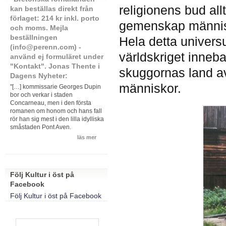
religionens bud all
kan beställas direkt från
förlaget: 214 kr inkl. porto
gemenskap människor
och moms. Mejla
beställningen
Hela detta univers
(info@perenn.com) -
världskriget inneba
använd ej formuläret under
"Kontakt". Jonas Thente i
skuggornas land a
Dagens Nyheter:
människor.
"[…] kommissarie Georges Dupin
bor och verkar i staden
Concarneau, men i den första
romanen om honom och hans fall
rör han sig mest i den lilla idylliska
småstaden Pont Aven.
läs mer
Följ Kultur i öst på
Facebook
Följ Kultur i öst på Facebook