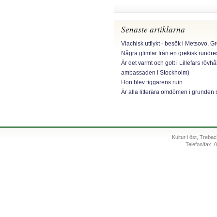
Senaste artiklarna
Vlachisk utflykt - besök i Metsovo, G
Några glimtar från en grekisk rundr
Är det varmt och gott i Lillefars rövhå
ambassaden i Stockholm)
Hon blev tiggarens ruin
Är alla litterära omdömen i grunden 
Kultur i öst, Treb
Telefon/fax: 