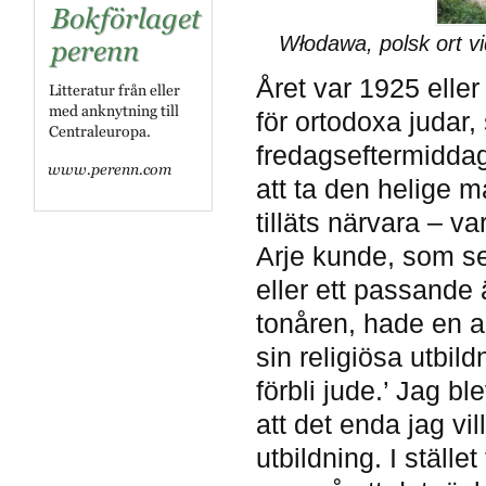
Włodawa, polsk ort vi
Året var 1925 eller
för ortodoxa judar
fredagseftermiddag
att ta den helige 
tilläts närvara – v
Arje kunde, som se
eller ett passande 
tonåren, hade en an
sin religiösa utbil
förbli jude.’ Jag b
att det enda jag vil
utbildning. I ställe