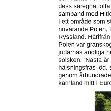
dess säregna, ofta 
samband med Hitler
i ett område som st
nuvarande Polen, Li
Ryssland. Härifrån 
Polen var granskog
judarnas andliga h
solsken. ”Nästa år 
hälsningsfras löd,
genom århundradena 
kärnland mitt i Eur