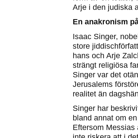
Arje i den judiska
En anakronism på 
Isaac Singer, nobel
store jiddischförfa
hans och Arje Zalc
strängt religiösa fa
Singer var det otän
Jerusalems förstör
realitet än dagshä
Singer har beskrivi
bland annat om en 
Eftersom Messias a
inte riskera att i d