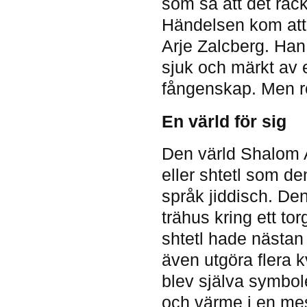
som så att det räckt
Händelsen kom att 
Arje Zalcberg. Han 
sjuk och märkt av et
fångenskap. Men rö
En värld för sig
Den värld Shalom 
eller shtetl som d
språk jiddisch. De
trähus kring ett t
shtetl hade nästan
även utgöra flera k
blev själva symbol
och värme i en mes