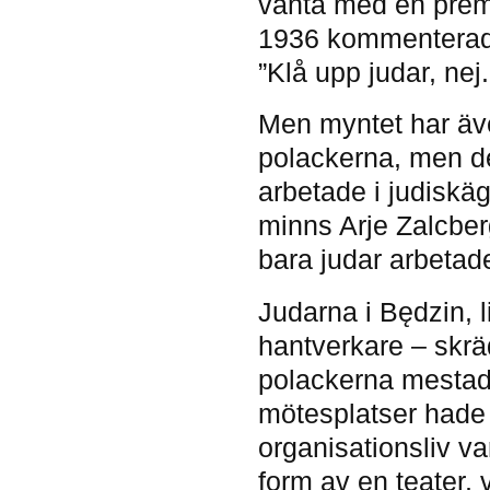
vänta med en prem
1936 kommenterade
”Klå upp judar, nej
Men myntet har äve
polackerna, men det
arbetade i judiskäg
minns Arje Zalcber
bara judar arbetad
Judarna i Będzin, li
hantverkare – skrä
polackerna mestade
mötesplatser hade 
organisationsliv var
form av en teater, 