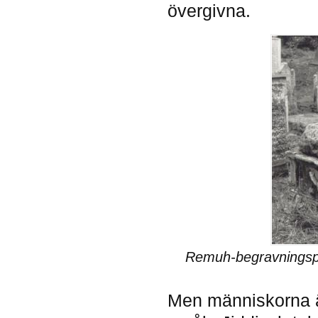
övergivna.
Remuh-begravningspl
Men människorna ä