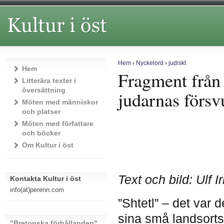
Hem
›
Nyckelord
›
judiskt
Hem
Fragment från 
Litterära texter i
översättning
judarnas försv
Möten med människor
och platser
Möten med författare
och böcker
Om Kultur i öst
Text och bild: Ulf I
Kontakta Kultur i öst
info(at)perenn.com
”Shtetl” – det var
sina små landsortss
"Bretonska förhållanden"