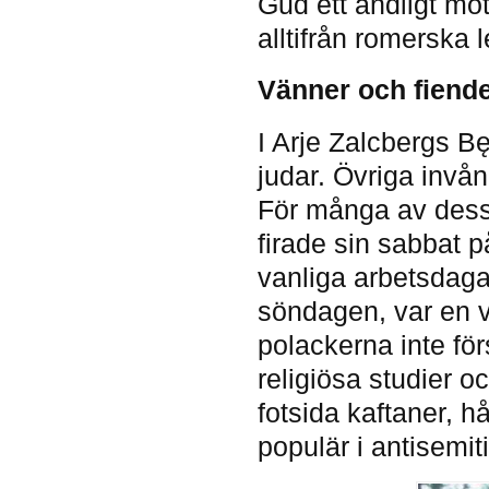
Gud ett andligt mot
alltifrån romerska l
Vänner och fiend
I Arje Zalcbergs Bę
judar. Övriga invån
För många av dessa
firade sin sabbat 
vanliga arbetsdaga
söndagen, var en v
polackerna inte för
religiösa studier 
fotsida kaftaner, h
populär i antisemi