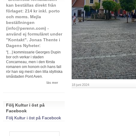
kan beställas direkt från
förlaget: 214 kr inkl. porto
och moms. Mejla
beställningen
(info@perenn.com) -
använd ej formuläret under
"Kontakt". Jonas Thente i
Dagens Nyheter:
"[…] kommissarie Georges Dupin
bor och verkar i staden
Concarneau, men i den första
romanen om honom och hans fall
rör han sig mest i den lilla idylliska
småstaden Pont Aven.
läs mer
18 juni 2024
Följ Kultur i öst på
Facebook
Följ Kultur i öst på Facebook