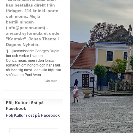
kan beställas direkt från
förlaget: 214 kr inkl. porto
och moms. Mejla
beställningen
(info@perenn.com) -
använd ej formuläret under
"Kontakt". Jonas Thente i
Dagens Nyheter:
"[…] kommissarie Georges Dupin
bor och verkar i staden
Concarneau, men i den första
romanen om honom och hans fall
rör han sig mest i den lilla idylliska
småstaden Pont Aven.
läs mer
Följ Kultur i öst på
Facebook
Följ Kultur i öst på Facebook