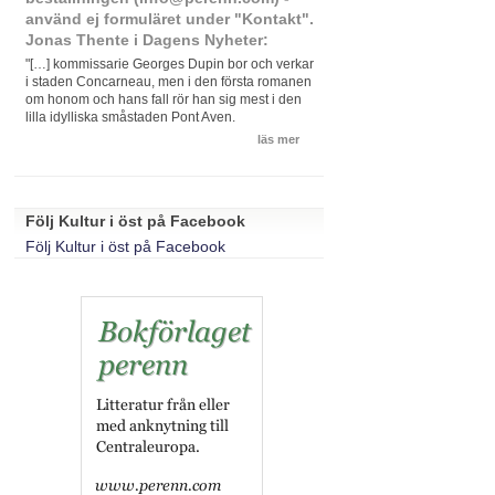
använd ej formuläret under "Kontakt".
Jonas Thente i Dagens Nyheter:
"[…] kommissarie Georges Dupin bor och verkar
i staden Concarneau, men i den första romanen
om honom och hans fall rör han sig mest i den
lilla idylliska småstaden Pont Aven.
läs mer
Följ Kultur i öst på Facebook
Följ Kultur i öst på Facebook