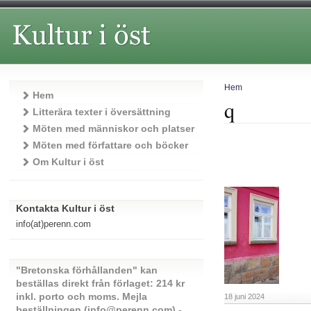
Hem
Hem
q
Litterära texter i översättning
Möten med människor och platser
Möten med författare och böcker
Om Kultur i öst
Kontakta Kultur i öst
info(at)perenn.com
"Bretonska förhållanden" kan
beställas direkt från förlaget: 214 kr
inkl. porto och moms. Mejla
18 juni 2024
beställningen (info@perenn.com) -