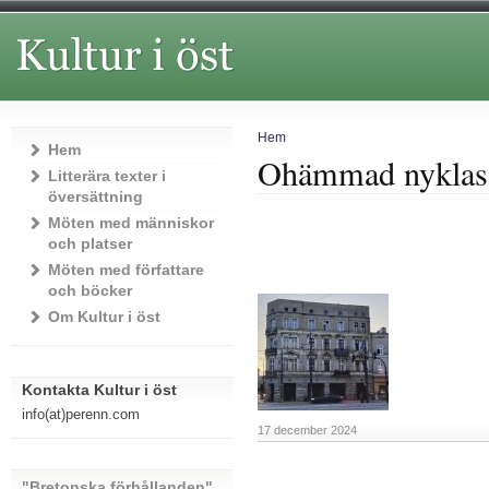
Hem
Hem
Ohämmad nyklassici
Litterära texter i
översättning
Möten med människor
och platser
Möten med författare
och böcker
Om Kultur i öst
Kontakta Kultur i öst
info(at)perenn.com
17 december 2024
"Bretonska förhållanden"