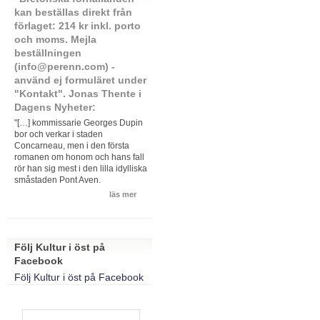
kan beställas direkt från
förlaget: 214 kr inkl. porto
och moms. Mejla
beställningen
(info@perenn.com) -
använd ej formuläret under
"Kontakt". Jonas Thente i
Dagens Nyheter:
"[…] kommissarie Georges Dupin
bor och verkar i staden
Concarneau, men i den första
romanen om honom och hans fall
rör han sig mest i den lilla idylliska
småstaden Pont Aven.
läs mer
Följ Kultur i öst på
Facebook
Följ Kultur i öst på Facebook