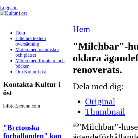
Logga in
Hem
Hem
Litterära texter i
"Milchbar"-hu
översättning
Möten med människor
oklara ägandef
och platser
Möten med författare och
böcker
renoverats.
Om Kultur i öst
Kontakta Kultur i
Dela med dig:
öst
Original
info(at)perenn.com
Thumbnail
"Bretonska
förhållanden" kan