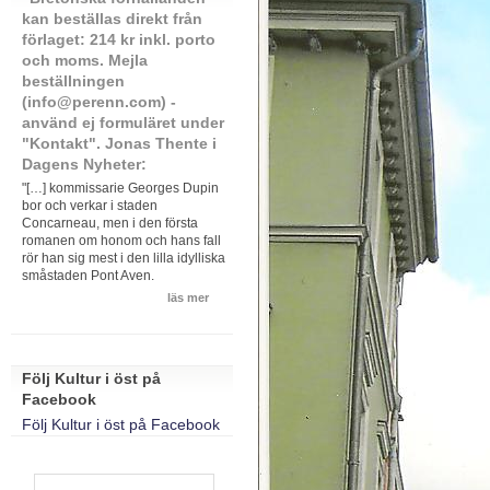
kan beställas direkt från
förlaget: 214 kr inkl. porto
och moms. Mejla
beställningen
(info@perenn.com) -
använd ej formuläret under
"Kontakt". Jonas Thente i
Dagens Nyheter:
"[…] kommissarie Georges Dupin
bor och verkar i staden
Concarneau, men i den första
romanen om honom och hans fall
rör han sig mest i den lilla idylliska
småstaden Pont Aven.
läs mer
Följ Kultur i öst på
Facebook
Följ Kultur i öst på Facebook