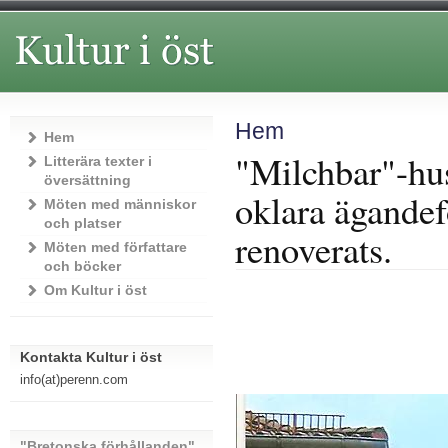
Hem
Hem
"Milchbar"-hu
Litterära texter i
översättning
oklara ägandef
Möten med människor
och platser
renoverats.
Möten med författare
och böcker
Om Kultur i öst
Kontakta Kultur i öst
info(at)perenn.com
"Bretonska förhållanden"